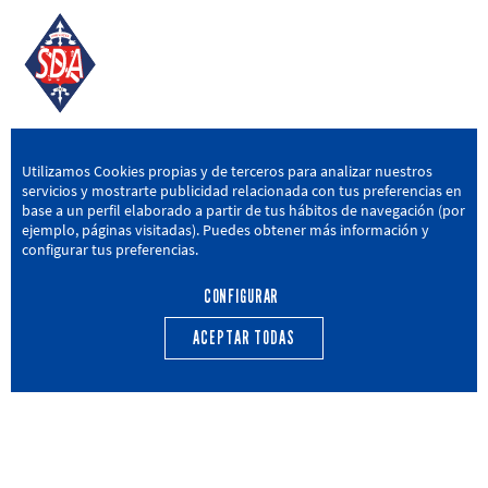
SD AMOREBIETA
Utilizamos Cookies propias y de terceros para analizar nuestros
servicios y mostrarte publicidad relacionada con tus preferencias en
San Miguel Kalea, 16, 48340 Amorebieta, Bizkaia
base a un perfil elaborado a partir de tus hábitos de navegación (por
ejemplo, páginas visitadas). Puedes obtener más información y
946 604 751
|
sda@sdamorebieta.eus
configurar tus preferencias.
CONFIGURAR
ACEPTAR TODAS
PRIMER EQUIPO
CANTERA
ACTUALIDAD
CALENDARIO
TRANSPARENCIA
Política de privacidad
Política de cookies