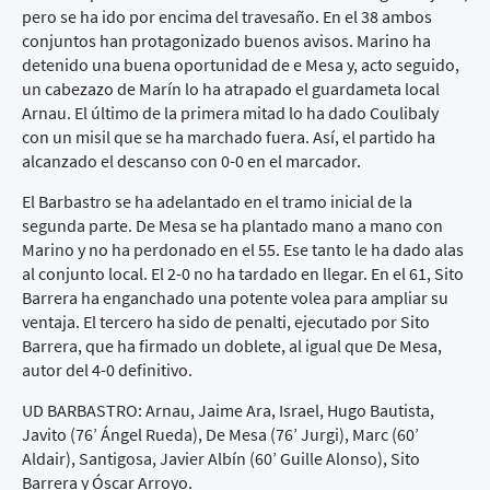
pero se ha ido por encima del travesaño. En el 38 ambos
conjuntos han protagonizado buenos avisos. Marino ha
detenido una buena oportunidad de e Mesa y, acto seguido,
un cabezazo de Marín lo ha atrapado el guardameta local
Arnau. El último de la primera mitad lo ha dado Coulibaly
con un misil que se ha marchado fuera. Así, el partido ha
alcanzado el descanso con 0-0 en el marcador.
El Barbastro se ha adelantado en el tramo inicial de la
segunda parte. De Mesa se ha plantado mano a mano con
Marino y no ha perdonado en el 55. Ese tanto le ha dado alas
al conjunto local. El 2-0 no ha tardado en llegar. En el 61, Sito
Barrera ha enganchado una potente volea para ampliar su
ventaja. El tercero ha sido de penalti, ejecutado por Sito
Barrera, que ha firmado un doblete, al igual que De Mesa,
autor del 4-0 definitivo.
UD BARBASTRO: Arnau, Jaime Ara, Israel, Hugo Bautista,
Javito (76’ Ángel Rueda), De Mesa (76’ Jurgi), Marc (60’
Aldair), Santigosa, Javier Albín (60’ Guille Alonso), Sito
Barrera y Óscar Arroyo.