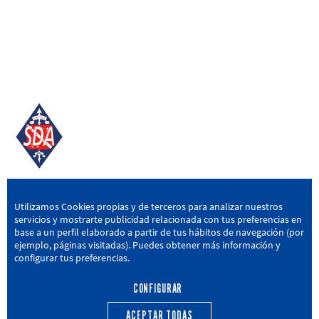
SD AMOREBIETA
Utilizamos Cookies propias y de terceros para analizar nuestros
servicios y mostrarte publicidad relacionada con tus preferencias en
San Miguel Kalea, 16, 48340 Amorebieta, Bizkaia
base a un perfil elaborado a partir de tus hábitos de navegación (por
ejemplo, páginas visitadas). Puedes obtener más información y
946 604 751
|
sda@sdamorebieta.eus
configurar tus preferencias.
CONFIGURAR
ACEPTAR TODAS