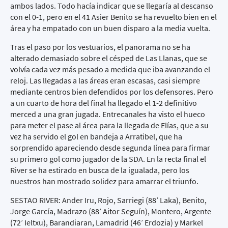
ambos lados. Todo hacía indicar que se llegaría al descanso
con el 0-1, pero en el 41 Asier Benito se ha revuelto bien en el
área y ha empatado con un buen disparo a la media vuelta.
Tras el paso por los vestuarios, el panorama no se ha
alterado demasiado sobre el césped de Las Llanas, que se
volvía cada vez más pesado a medida que iba avanzando el
reloj. Las llegadas a las áreas eran escasas, casi siempre
mediante centros bien defendidos por los defensores. Pero
a un cuarto de hora del final ha llegado el 1-2 definitivo
merced a una gran jugada. Entrecanales ha visto el hueco
para meter el pase al área para la llegada de Elías, que a su
vez ha servido el gol en bandeja a Arratibel, que ha
sorprendido apareciendo desde segunda línea para firmar
su primero gol como jugador de la SDA. En la recta final el
River se ha estirado en busca de la igualada, pero los
nuestros han mostrado solidez para amarrar el triunfo.
SESTAO RIVER: Ander Iru, Rojo, Sarriegi (88’ Laka), Benito,
Jorge García, Madrazo (88’ Aitor Seguín), Montero, Argente
(72’ Ieltxu), Barandiaran, Lamadrid (46’ Erdozia) y Markel