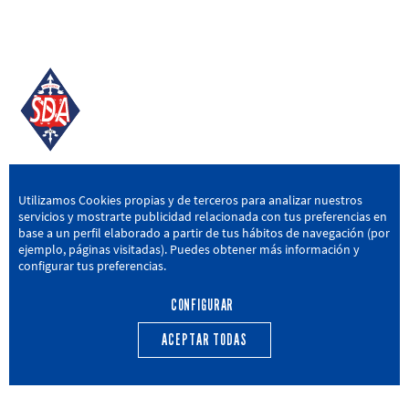
SD AMOREBIETA
Utilizamos Cookies propias y de terceros para analizar nuestros
servicios y mostrarte publicidad relacionada con tus preferencias en
San Miguel Kalea, 16, 48340 Amorebieta, Bizkaia
base a un perfil elaborado a partir de tus hábitos de navegación (por
ejemplo, páginas visitadas). Puedes obtener más información y
946 604 751
|
sda@sdamorebieta.eus
configurar tus preferencias.
CONFIGURAR
ACEPTAR TODAS
PRIMER EQUIPO
CANTERA
ACTUALIDAD
CALENDARIO
TRANSPARENCIA