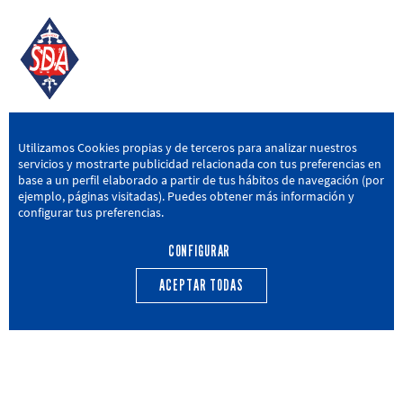
SD AMOREBIETA
Utilizamos Cookies propias y de terceros para analizar nuestros
servicios y mostrarte publicidad relacionada con tus preferencias en
San Miguel Kalea, 16, 48340 Amorebieta, Bizkaia
base a un perfil elaborado a partir de tus hábitos de navegación (por
ejemplo, páginas visitadas). Puedes obtener más información y
946 604 751
|
sda@sdamorebieta.eus
configurar tus preferencias.
CONFIGURAR
ACEPTAR TODAS
PRIMER EQUIPO
CANTERA
ACTUALIDAD
CALENDARIO
TRANSPARENCIA
Política de privacidad
Política de cookies