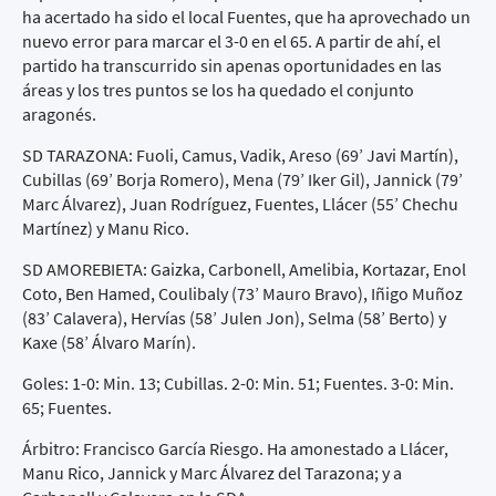
ha acertado ha sido el local Fuentes, que ha aprovechado un
nuevo error para marcar el 3-0 en el 65. A partir de ahí, el
partido ha transcurrido sin apenas oportunidades en las
áreas y los tres puntos se los ha quedado el conjunto
aragonés.
SD TARAZONA: Fuoli, Camus, Vadik, Areso (69’ Javi Martín),
Cubillas (69’ Borja Romero), Mena (79’ Iker Gil), Jannick (79’
Marc Álvarez), Juan Rodríguez, Fuentes, Llácer (55’ Chechu
Martínez) y Manu Rico.
SD AMOREBIETA: Gaizka, Carbonell, Amelibia, Kortazar, Enol
Coto, Ben Hamed, Coulibaly (73’ Mauro Bravo), Iñigo Muñoz
(83’ Calavera), Hervías (58’ Julen Jon), Selma (58’ Berto) y
Kaxe (58’ Álvaro Marín).
Goles: 1-0: Min. 13; Cubillas. 2-0: Min. 51; Fuentes. 3-0: Min.
65; Fuentes.
Árbitro: Francisco García Riesgo. Ha amonestado a Llácer,
Manu Rico, Jannick y Marc Álvarez del Tarazona; y a