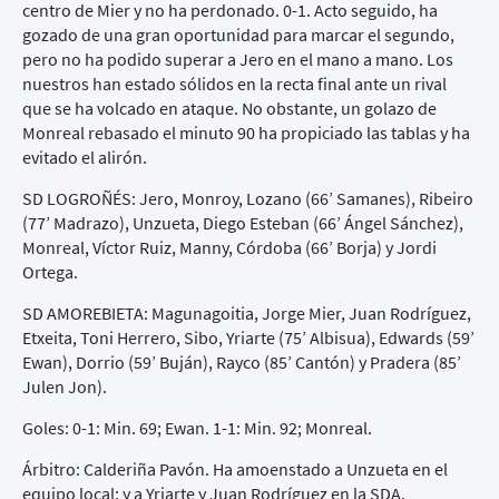
centro de Mier y no ha perdonado. 0-1. Acto seguido, ha
gozado de una gran oportunidad para marcar el segundo,
pero no ha podido superar a Jero en el mano a mano. Los
nuestros han estado sólidos en la recta final ante un rival
que se ha volcado en ataque. No obstante, un golazo de
Monreal rebasado el minuto 90 ha propiciado las tablas y ha
evitado el alirón.
SD LOGROÑÉS: Jero, Monroy, Lozano (66’ Samanes), Ribeiro
(77’ Madrazo), Unzueta, Diego Esteban (66’ Ángel Sánchez),
Monreal, Víctor Ruiz, Manny, Córdoba (66’ Borja) y Jordi
Ortega.
SD AMOREBIETA: Magunagoitia, Jorge Mier, Juan Rodríguez,
Etxeita, Toni Herrero, Sibo, Yriarte (75’ Albisua), Edwards (59’
Ewan), Dorrio (59’ Buján), Rayco (85’ Cantón) y Pradera (85’
Julen Jon).
Goles: 0-1: Min. 69; Ewan. 1-1: Min. 92; Monreal.
Árbitro: Calderiña Pavón. Ha amoenstado a Unzueta en el
equipo local; y a Yriarte y Juan Rodríguez en la SDA.