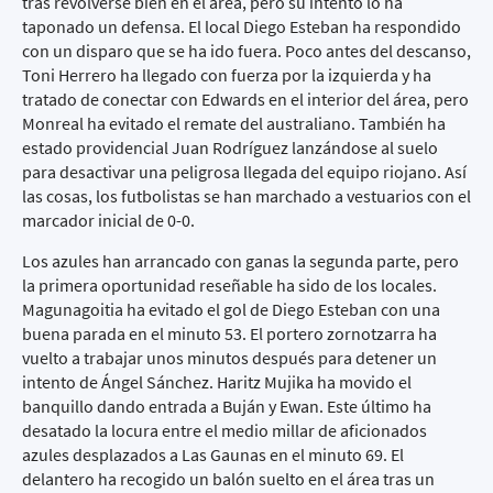
tras revolverse bien en el área, pero su intento lo ha
taponado un defensa. El local Diego Esteban ha respondido
con un disparo que se ha ido fuera. Poco antes del descanso,
Toni Herrero ha llegado con fuerza por la izquierda y ha
tratado de conectar con Edwards en el interior del área, pero
Monreal ha evitado el remate del australiano. También ha
estado providencial Juan Rodríguez lanzándose al suelo
para desactivar una peligrosa llegada del equipo riojano. Así
las cosas, los futbolistas se han marchado a vestuarios con el
marcador inicial de 0-0.
Los azules han arrancado con ganas la segunda parte, pero
la primera oportunidad reseñable ha sido de los locales.
Magunagoitia ha evitado el gol de Diego Esteban con una
buena parada en el minuto 53. El portero zornotzarra ha
vuelto a trabajar unos minutos después para detener un
intento de Ángel Sánchez. Haritz Mujika ha movido el
banquillo dando entrada a Buján y Ewan. Este último ha
desatado la locura entre el medio millar de aficionados
azules desplazados a Las Gaunas en el minuto 69. El
delantero ha recogido un balón suelto en el área tras un