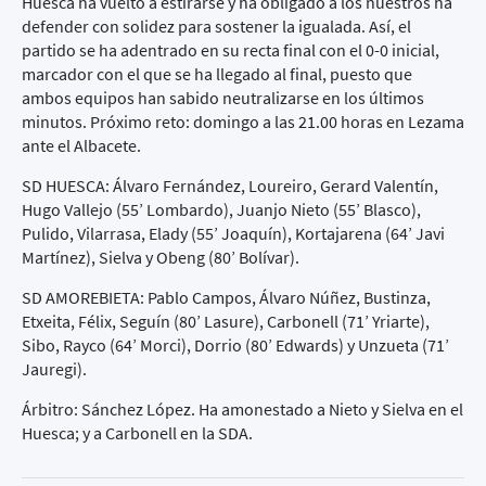
Huesca ha vuelto a estirarse y ha obligado a los nuestros ha
defender con solidez para sostener la igualada. Así, el
partido se ha adentrado en su recta final con el 0-0 inicial,
marcador con el que se ha llegado al final, puesto que
ambos equipos han sabido neutralizarse en los últimos
minutos. Próximo reto: domingo a las 21.00 horas en Lezama
ante el Albacete.
SD HUESCA: Álvaro Fernández, Loureiro, Gerard Valentín,
Hugo Vallejo (55’ Lombardo), Juanjo Nieto (55’ Blasco),
Pulido, Vilarrasa, Elady (55’ Joaquín), Kortajarena (64’ Javi
Martínez), Sielva y Obeng (80’ Bolívar).
SD AMOREBIETA: Pablo Campos, Álvaro Núñez, Bustinza,
Etxeita, Félix, Seguín (80’ Lasure), Carbonell (71’ Yriarte),
Sibo, Rayco (64’ Morci), Dorrio (80’ Edwards) y Unzueta (71’
Jauregi).
Árbitro: Sánchez López. Ha amonestado a Nieto y Sielva en el
Huesca; y a Carbonell en la SDA.