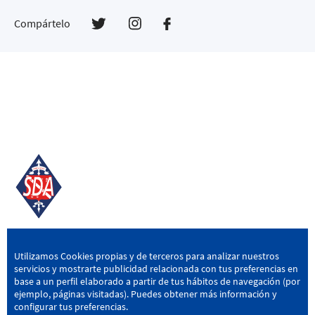
Compártelo
SD AMOREBIETA
Utilizamos Cookies propias y de terceros para analizar nuestros
servicios y mostrarte publicidad relacionada con tus preferencias en
San Miguel Kalea, 16, 48340 Amorebieta, Bizkaia
base a un perfil elaborado a partir de tus hábitos de navegación (por
ejemplo, páginas visitadas). Puedes obtener más información y
946 604 751
|
sda@sdamorebieta.eus
configurar tus preferencias.