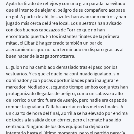
Ayala ha tirado de reflejos y con una gran parada ha evitado
que el intento de alejar el peligro de su compañero acabase
en gol. A partir de ahí, los azules han avanzado metros y han
jugado más cerca del área local. Los nuestros han avisado
con dos buenos cabezazos de Torrico que no han
encontrado puerta. En los instantes finales de la primera
mitad, el Eibar B ha generado también un par de
acercamientos que no han terminado en disparo gracias al
buen hacer de la zaga zornotzarra.
El guion no ha cambiado demasiado tras el paso por los
vestuarios. Y es que el duelo ha continuado igualado, sin
dominador y con pocas oportunidades para inaugurar el
marcador. Mediado el segundo tiempo ambos conjuntos han
protagonizado llegadas de peligro, como un cabezazo alto
de Torrico o un tiro fuera de Asenjo, pero nadie era capaz de
romper la igualada. Faltaba acertar en los metros finales. A
un cuarto de hora del final, Zorrilla se ha elevado por encima
de todos a la salida de un córner, pero el remate ha salido
centrado. Ninguno de los dos equipos ha dejado de
intentarlo hasta el último momento, pero el partido parecía