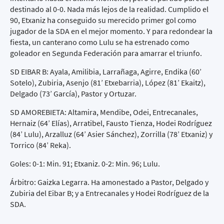
destinado al 0-0. Nada más lejos de la realidad. Cumplido el
90, Etxaniz ha conseguido su merecido primer gol como
jugador de la SDA en el mejor momento. Y para redondear la
fiesta, un canterano como Lulu se ha estrenado como
goleador en Segunda Federación para amarrar el triunfo.
SD EIBAR B: Ayala, Amilibia, Larrañaga, Agirre, Endika (60’
Sotelo), Zubiria, Asenjo (81’ Etxebarria), López (81’ Ekaitz),
Delgado (73’ García), Pastor y Ortuzar.
SD AMOREBIETA: Altamira, Mendibe, Odei, Entrecanales,
Hernaiz (64’ Elías), Arratibel, Fausto Tienza, Hodei Rodríguez
(84’ Lulu), Arzalluz (64’ Asier Sánchez), Zorrilla (78’ Etxaniz) y
Torrico (84’ Reka).
Goles: 0-1: Min. 91; Etxaniz. 0-2: Min. 96; Lulu.
Árbitro: Gaizka Legarra. Ha amonestado a Pastor, Delgado y
Zubiria del Eibar B; y a Entrecanales y Hodei Rodríguez de la
SDA.