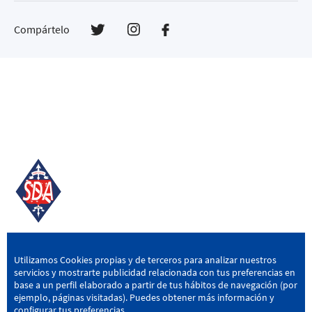
Compártelo
SD AMOREBIETA
Utilizamos Cookies propias y de terceros para analizar nuestros
servicios y mostrarte publicidad relacionada con tus preferencias en
San Miguel Kalea, 16, 48340 Amorebieta, Bizkaia
base a un perfil elaborado a partir de tus hábitos de navegación (por
ejemplo, páginas visitadas). Puedes obtener más información y
946 604 751
|
sda@sdamorebieta.eus
configurar tus preferencias.