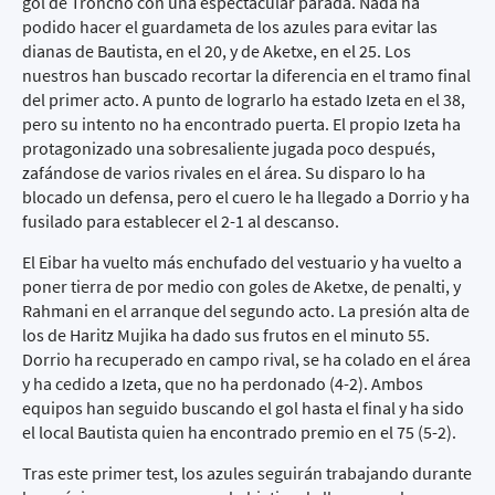
gol de Troncho con una espectacular parada. Nada ha
podido hacer el guardameta de los azules para evitar las
dianas de Bautista, en el 20, y de Aketxe, en el 25. Los
nuestros han buscado recortar la diferencia en el tramo final
del primer acto. A punto de lograrlo ha estado Izeta en el 38,
pero su intento no ha encontrado puerta. El propio Izeta ha
protagonizado una sobresaliente jugada poco después,
zafándose de varios rivales en el área. Su disparo lo ha
blocado un defensa, pero el cuero le ha llegado a Dorrio y ha
fusilado para establecer el 2-1 al descanso.
El Eibar ha vuelto más enchufado del vestuario y ha vuelto a
poner tierra de por medio con goles de Aketxe, de penalti, y
Rahmani en el arranque del segundo acto. La presión alta de
los de Haritz Mujika ha dado sus frutos en el minuto 55.
Dorrio ha recuperado en campo rival, se ha colado en el área
y ha cedido a Izeta, que no ha perdonado (4-2). Ambos
equipos han seguido buscando el gol hasta el final y ha sido
el local Bautista quien ha encontrado premio en el 75 (5-2).
Tras este primer test, los azules seguirán trabajando durante