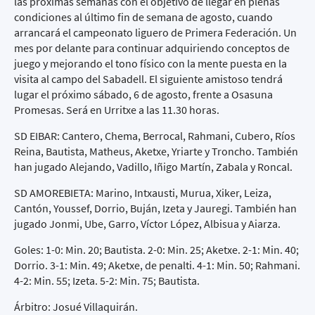
las próximas semanas con el objetivo de llegar en plenas
condiciones al último fin de semana de agosto, cuando
arrancará el campeonato liguero de Primera Federación. Un
mes por delante para continuar adquiriendo conceptos de
juego y mejorando el tono físico con la mente puesta en la
visita al campo del Sabadell. El siguiente amistoso tendrá
lugar el próximo sábado, 6 de agosto, frente a Osasuna
Promesas. Será en Urritxe a las 11.30 horas.
SD EIBAR: Cantero, Chema, Berrocal, Rahmani, Cubero, Ríos
Reina, Bautista, Matheus, Aketxe, Yriarte y Troncho. También
han jugado Alejando, Vadillo, Iñigo Martín, Zabala y Roncal.
SD AMOREBIETA: Marino, Intxausti, Murua, Xiker, Leiza,
Cantón, Youssef, Dorrio, Buján, Izeta y Jauregi. También han
jugado Jonmi, Ube, Garro, Víctor López, Albisua y Aiarza.
Goles: 1-0: Min. 20; Bautista. 2-0: Min. 25; Aketxe. 2-1: Min. 40;
Dorrio. 3-1: Min. 49; Aketxe, de penalti. 4-1: Min. 50; Rahmani.
4-2: Min. 55; Izeta. 5-2: Min. 75; Bautista.
Árbitro: Josué Villaquirán.