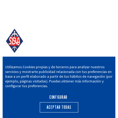
SD AMOREBIETA
Utilizamos Cookies propias y de terceros para analizar nuestros
servicios y mostrarte publicidad relacionada con tus preferencias en
San Miguel Kalea, 16, 48340 Amorebieta, Bizkaia
base a un perfil elaborado a partir de tus hábitos de navegación (por
ejemplo, páginas visitadas). Puedes obtener más información y
946 604 751
|
sda@sdamorebieta.eus
configurar tus preferencias.
CONFIGURAR
ACEPTAR TODAS
PRIMER EQUIPO
CANTERA
ACTUALIDAD
CALENDARIO