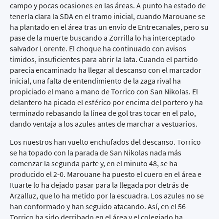
campo y pocas ocasiones en las áreas. A punto ha estado de
tenerla clara la SDA en el tramo inicial, cuando Marouane se
ha plantado en el área tras un envío de Entrecanales, pero su
pase de la muerte buscando a Zorrilla lo ha interceptado
salvador Lorente. El choque ha continuado con avisos
tímidos, insuficientes para abrir la lata. Cuando el partido
parecía encaminado ha llegar al descanso con el marcador
inicial, una falta de entendimiento de la zaga rival ha
propiciado el mano a mano de Torrico con San Nikolas. El
delantero ha picado el esférico por encima del portero y ha
terminado rebasando la línea de gol tras tocar en el palo,
dando ventaja a los azules antes de marchar a vestuarios.
Los nuestros han vuelto enchufados del descanso. Torrico
se ha topado con la parada de San Nikolas nada más
comenzar la segunda parte y, en el minuto 48, se ha
producido el 2-0. Marouane ha puesto el cuero en el área e
Ituarte lo ha dejado pasar para la llegada por detrás de
Arzalluz, que lo ha metido por la escuadra. Los azules no se
han conformado y han seguido atacando. Así, en el 56
Torrico ha sido derribado en el área y el colegiado ha