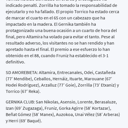
indicado penalti. Zorrilla ha tomado la responsabilidad de
ejecutarlo y no ha fallado. El propio Torrico ha estado cerca
de marcar el cuarto en el 65 con un cabezazo que ha
impactado en la madera. El Gernika también ha
protagonizado una buena ocasión a un cuarto de hora del
final, pero Altamira ha volado para evitar el tanto. Pese al
resultado adverso, los visitantes no se han rendido y han
apretado hasta el final. El premio a ese esfuerzo lo han
obtenido en el 88, cuando Fruniz ha establecido el 3-1
definitivo.
SD AMOREBIETA: Altamira, Entrecanales, Odei, Castañeda
(77’ Mendibe), Ceballos, Hernáiz, Ituarte, Marouane (67’
Hodei Rodríguez), Arzalluz (77’ Goie), Zorrilla (73’ Etxaniz) y
Torrico (67’ Reka).
GERNIKA CLUB: San Nikolas, Asensio, Lorente, Berasaluze,
Izan (69’ Zugazaga), Fruniz, Gorka Agirre (58’ Kortazar),
Beñat Gómez (58’ Manex), Auzokoa, Unai Vélez (58’ Arberas)
y Herri (69’ Baqué).