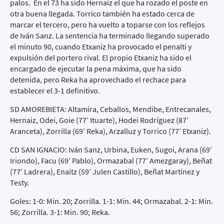
palos. En el 73 ha sido Hernaiz el que ha rozado el poste en
otra buena llegada. Torrico también ha estado cerca de
marcar el tercero, pero ha vuelto a toparse con los reflejos
de Iván Sanz. La sentencia ha terminado llegando superado
el minuto 90, cuando Etxaniz ha provocado el penalti y
expulsión del portero rival. El propio Etxaniz ha sido el
encargado de ejecutar la pena máxima, que ha sido
detenida, pero Reka ha aprovechado el rechace para
establecer el 3-1 definitivo.
SD AMOREBIETA: Altamira, Ceballos, Mendibe, Entrecanales,
Hernaiz, Odei, Goie (77’ Ituarte), Hodei Rodríguez (87’
Aranceta), Zorrilla (69’ Reka), Arzalluz y Torrico (77’ Etxaniz).
CD SAN IGNACIO: Iván Sanz, Urbina, Euken, Sugoi, Arana (69’
Iriondo), Facu (69’ Pablo), Ormazabal (77’ Amezgaray), Beñat
(77’ Ladrera), Enaitz (59’ Julen Castillo), Beñat Martínez y
Testy.
Goles: 1-0: Min. 20; Zorrilla. 1-1: Min. 44; Ormazabal. 2-1: Min.
56; Zorrilla. 3-1: Min. 90; Reka.