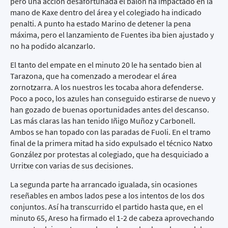
pero una acción desafortunada el balón ha impactado en la
mano de Kaxe dentro del área y el colegiado ha indicado
penalti. A punto ha estado Marino de detener la pena
máxima, pero el lanzamiento de Fuentes iba bien ajustado y
no ha podido alcanzarlo.
El tanto del empate en el minuto 20 le ha sentado bien al
Tarazona, que ha comenzado a merodear el área
zornotzarra. A los nuestros les tocaba ahora defenderse.
Poco a poco, los azules han conseguido estirarse de nuevo y
han gozado de buenas oportunidades antes del descanso.
Las más claras las han tenido Iñigo Muñoz y Carbonell.
Ambos se han topado con las paradas de Fuoli. En el tramo
final de la primera mitad ha sido expulsado el técnico Natxo
González por protestas al colegiado, que ha desquiciado a
Urritxe con varias de sus decisiones.
La segunda parte ha arrancado igualada, sin ocasiones
reseñables en ambos lados pese a los intentos de los dos
conjuntos. Así ha transcurrido el partido hasta que, en el
minuto 65, Areso ha firmado el 1-2 de cabeza aprovechando