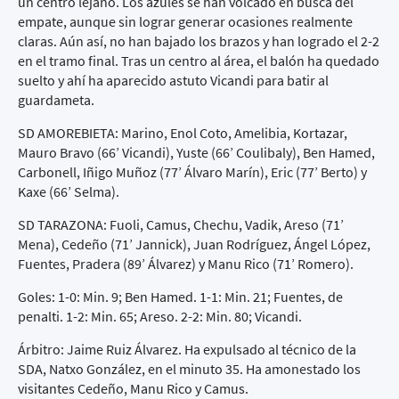
un centro lejano. Los azules se han volcado en busca del
empate, aunque sin lograr generar ocasiones realmente
claras. Aún así, no han bajado los brazos y han logrado el 2-2
en el tramo final. Tras un centro al área, el balón ha quedado
suelto y ahí ha aparecido astuto Vicandi para batir al
guardameta.
SD AMOREBIETA: Marino, Enol Coto, Amelibia, Kortazar,
Mauro Bravo (66’ Vicandi), Yuste (66’ Coulibaly), Ben Hamed,
Carbonell, Iñigo Muñoz (77’ Álvaro Marín), Eric (77’ Berto) y
Kaxe (66’ Selma).
SD TARAZONA: Fuoli, Camus, Chechu, Vadik, Areso (71’
Mena), Cedeño (71’ Jannick), Juan Rodríguez, Ángel López,
Fuentes, Pradera (89’ Álvarez) y Manu Rico (71’ Romero).
Goles: 1-0: Min. 9; Ben Hamed. 1-1: Min. 21; Fuentes, de
penalti. 1-2: Min. 65; Areso. 2-2: Min. 80; Vicandi.
Árbitro: Jaime Ruiz Álvarez. Ha expulsado al técnico de la
SDA, Natxo González, en el minuto 35. Ha amonestado los
visitantes Cedeño, Manu Rico y Camus.