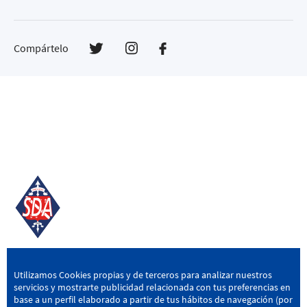
Compártelo
SD AMOREBIETA
Utilizamos Cookies propias y de terceros para analizar nuestros
servicios y mostrarte publicidad relacionada con tus preferencias en
San Miguel Kalea, 16, 48340 Amorebieta, Bizkaia
base a un perfil elaborado a partir de tus hábitos de navegación (por