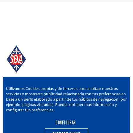
SD AMOREBIETA
Utilizamos Cookies propias y de terceros para analizar nuestros
servicios y mostrarte publicidad relacionada con tus preferencias en
San Miguel Kalea, 16, 48340 Amorebieta, Bizkaia
base a un perfil elaborado a partir de tus hábitos de navegación (por
ejemplo, páginas visitadas). Puedes obtener más información y
946 604 751
|
sda@sdamorebieta.eus
configurar tus preferencias.
CONFIGURAR