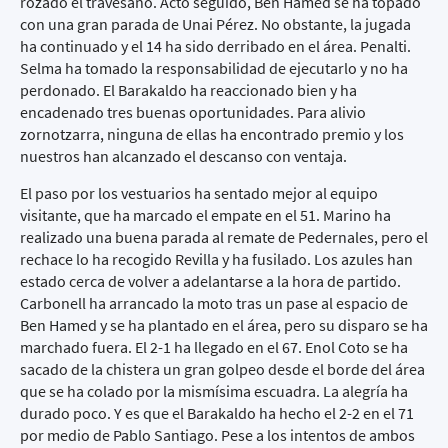
rozado el travesaño. Acto seguido, Ben Hamed se ha topado
con una gran parada de Unai Pérez. No obstante, la jugada
ha continuado y el 14 ha sido derribado en el área. Penalti.
Selma ha tomado la responsabilidad de ejecutarlo y no ha
perdonado. El Barakaldo ha reaccionado bien y ha
encadenado tres buenas oportunidades. Para alivio
zornotzarra, ninguna de ellas ha encontrado premio y los
nuestros han alcanzado el descanso con ventaja.
El paso por los vestuarios ha sentado mejor al equipo
visitante, que ha marcado el empate en el 51. Marino ha
realizado una buena parada al remate de Pedernales, pero el
rechace lo ha recogido Revilla y ha fusilado. Los azules han
estado cerca de volver a adelantarse a la hora de partido.
Carbonell ha arrancado la moto tras un pase al espacio de
Ben Hamed y se ha plantado en el área, pero su disparo se ha
marchado fuera. El 2-1 ha llegado en el 67. Enol Coto se ha
sacado de la chistera un gran golpeo desde el borde del área
que se ha colado por la mismísima escuadra. La alegría ha
durado poco. Y es que el Barakaldo ha hecho el 2-2 en el 71
por medio de Pablo Santiago. Pese a los intentos de ambos