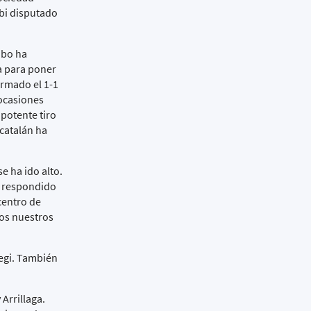
rbi disputado
ibo ha
ea para poner
irmado el 1-1
 ocasiones
 potente tiro
 catalán ha
e ha ido alto.
n respondido
centro de
Los nuestros
regi. También
Arrillaga.