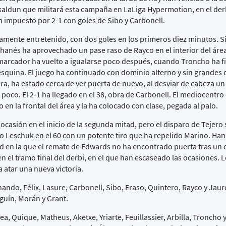
skaldun que militará esta campaña en LaLiga Hypermotion, en el de
an impuesto por 2-1 con goles de Sibo y Carbonell.
ente entretenido, con dos goles en los primeros diez minutos. S
 ghanés ha aprovechado un pase raso de Rayco en el interior del ár
l marcador ha vuelto a igualarse poco después, cuando Troncho ha f
 esquina. El juego ha continuado con dominio alterno y sin grandes
a, ha estado cerca de ver puerta de nuevo, al desviar de cabeza un
 poco. El 2-1 ha llegado en el 38, obra de Carbonell. El mediocentro
 en la frontal del área y la ha colocado con clase, pegada al palo.
casión en el inicio de la segunda mitad, pero el disparo de Tejero s
 Leschuk en el 60 con un potente tiro que ha repelido Marino. Ha
d en la que el remate de Edwards no ha encontrado puerta tras un 
n el tramo final del derbi, en el que han escaseado las ocasiones. 
a atar una nueva victoria.
do, Félix, Lasure, Carbonell, Sibo, Eraso, Quintero, Rayco y Jau
eguín, Morán y Grant.
, Quique, Matheus, Aketxe, Yriarte, Feuillassier, Arbilla, Troncho y 