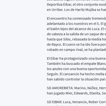
Deportiva Eibar, el otro conjunto eu
en Urritxe. Los de Haritz Mujika se h
El encuentro ha comenzado tremendam
adelantado a los nuestros en el 5. El
el balón lejos del alcance de Luca. E
de cabeza a la salida de un saque de
hasta que Sibo, rebasada la media hor
de Rayco. El cuero se ha ido fuera por
robado en campo rival, se ha plantado
El Eibar ha protagonizado una buena o
También ha buscado el empate Blanco
los azules con una buena oportunida
Seguín. El cansancio ha hecho mella e
han sabido controlar la situación par
SD AMOREBIETA: Marino, Núñez, Hernan
han jugado Mier, Edwards, Etxeita, S
SD EIBAR: Luca, Venancio, Rober Correa