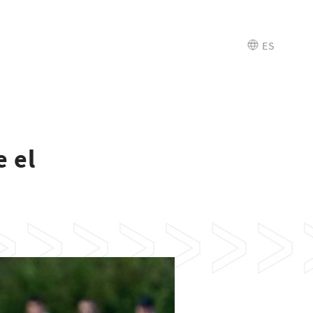
ES
e el