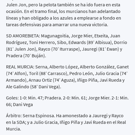
Julen Jon, pero la pelota también se ha ido fuera en esta
ocasión. En el tramo final, los murcianos han adelantado
líneas y han obligado a los azules a emplearse a fondo en
tareas defensivas para amarrar una nueva victoria.
SD AMOREBIETA: Magunagoitia, Jorge Mier, Etxeita, Juan
Rodríguez, Toni Herrero, Sibo, Edwards (89’ Albisua), Dorrio
(81’ Julen Jon), Rayco (70’ Iturraspe), Jauregi (81’ Ewan) y
Pradera (70’ Buján).
REAL MURCIA: Serna, Alberto López, Alberto González, Ganet
(74’ Alfon), Toril (88’ Carrasco), Pedro León, Julio Gracia (74’
Armando), Arnau Ortiz (74’ Aguza), Iñigo Piña, Javi Rueda y
Ale Galindo (58’ Dani Vega).
Goles: 1-0: Min. 47; Pradera. 2-0: Min. 61; Jorge Mier. 2-1: Min.
66; Dani Vega
Árbitro: Serna Espinosa. Ha amonestado a Jauregi y Rayco
en la SDA; y a Julio Gracia, Iñigo Piña y Javi Rueda en el Real
Murcia.