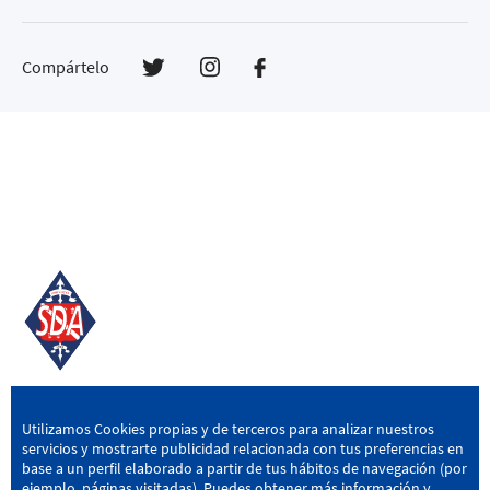
Compártelo
SD AMOREBIETA
Utilizamos Cookies propias y de terceros para analizar nuestros
servicios y mostrarte publicidad relacionada con tus preferencias en
San Miguel Kalea, 16, 48340 Amorebieta, Bizkaia
base a un perfil elaborado a partir de tus hábitos de navegación (por
ejemplo, páginas visitadas). Puedes obtener más información y