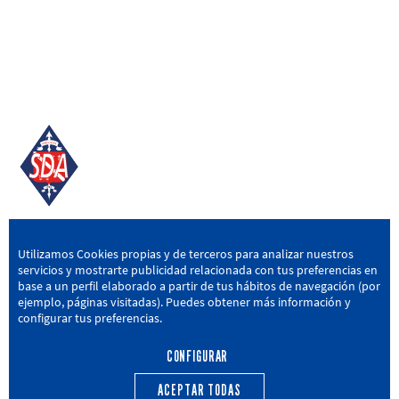
SD AMOREBIETA
Utilizamos Cookies propias y de terceros para analizar nuestros
servicios y mostrarte publicidad relacionada con tus preferencias en
San Miguel Kalea, 16, 48340 Amorebieta, Bizkaia
base a un perfil elaborado a partir de tus hábitos de navegación (por
ejemplo, páginas visitadas). Puedes obtener más información y
946 604 751
|
sda@sdamorebieta.eus
configurar tus preferencias.
CONFIGURAR
ACEPTAR TODAS