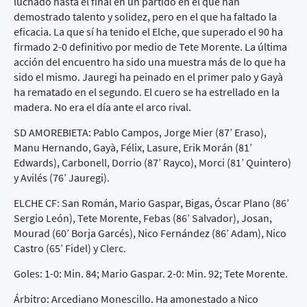
luchado hasta el final en un partido en el que han
demostrado talento y solidez, pero en el que ha faltado la
eficacia. La que sí ha tenido el Elche, que superado el 90 ha
firmado 2-0 definitivo por medio de Tete Morente. La última
acción del encuentro ha sido una muestra más de lo que ha
sido el mismo. Jauregi ha peinado en el primer palo y Gayà
ha rematado en el segundo. El cuero se ha estrellado en la
madera. No era el día ante el arco rival.
SD AMOREBIETA: Pablo Campos, Jorge Mier (87’ Eraso),
Manu Hernando, Gayà, Félix, Lasure, Erik Morán (81’
Edwards), Carbonell, Dorrio (87’ Rayco), Morci (81’ Quintero)
y Avilés (76’ Jauregi).
ELCHE CF: San Román, Mario Gaspar, Bigas, Óscar Plano (86’
Sergio León), Tete Morente, Febas (86’ Salvador), Josan,
Mourad (60’ Borja Garcés), Nico Fernández (86’ Adam), Nico
Castro (65’ Fidel) y Clerc.
Goles: 1-0: Min. 84; Mario Gaspar. 2-0: Min. 92; Tete Morente.
Árbitro: Arcediano Monescillo. Ha amonestado a Nico