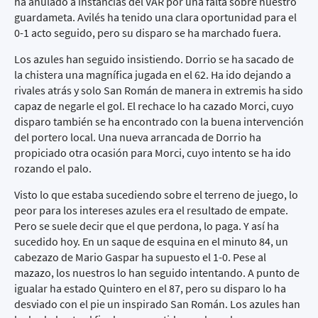
ha anulado a instancias del VAR por una falta sobre nuestro
guardameta. Avilés ha tenido una clara oportunidad para el
0-1 acto seguido, pero su disparo se ha marchado fuera.
Los azules han seguido insistiendo. Dorrio se ha sacado de
la chistera una magnífica jugada en el 62. Ha ido dejando a
rivales atrás y solo San Román de manera in extremis ha sido
capaz de negarle el gol. El rechace lo ha cazado Morci, cuyo
disparo también se ha encontrado con la buena intervención
del portero local. Una nueva arrancada de Dorrio ha
propiciado otra ocasión para Morci, cuyo intento se ha ido
rozando el palo.
Visto lo que estaba sucediendo sobre el terreno de juego, lo
peor para los intereses azules era el resultado de empate.
Pero se suele decir que el que perdona, lo paga. Y así ha
sucedido hoy. En un saque de esquina en el minuto 84, un
cabezazo de Mario Gaspar ha supuesto el 1-0. Pese al
mazazo, los nuestros lo han seguido intentando. A punto de
igualar ha estado Quintero en el 87, pero su disparo lo ha
desviado con el pie un inspirado San Román. Los azules han