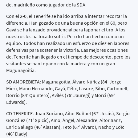
del madrileño como jugador de la SDA.
Con el 2-0, el Tenerife se ha ido arriba a intentar recortar la
diferencia. Han gozado de una buena opción en el 60, pero
Gayà se ha lanzado providencial para taponar el tiro. A los
nuestros les ha tocado sufrir. Pero lo han hecho como un
equipo. Todos han realizado un esfuerzo de diez en labores
defensivas para sostener la victoria. Las mejores ocasiones
del Tenerife han llegado en el tiempo de descuento, pero los
visitantes se han topado con la madera y con un gran
Magunagoitia.
SD AMOREBIETA: Magunagoitia, Álvaro Núñez (84’ Jorge
Mier), Manu Hernando, Gayá, Félix, Lasure, Sibo, Carbonell,
Dorrio (84’ Quintero), Avilés (76’ Jauregi) y Morci (59’
Edwards).
CD TENERIFE: Juan Soriano, Aitor Buñuel (67’ Jesús), Sergio
González (71’ Spicic), Amo, Ángel, Alexandre, Aitor Sanz,
Enric Gallego (46’ Alassan), Teto (67’ Álvaro), Nacho y Loïc
(46’ Elady).