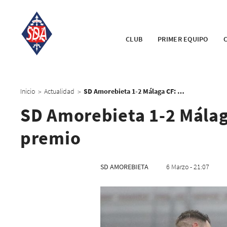
CLUB
PRIMER EQUIPO
Inicio
Actualidad
SD Amorebieta 1-2 Málaga CF: El esfuerzo azul no tiene premio
>
>
SD Amorebieta 1-2 Málaga
premio
SD AMOREBIETA
6 Marzo - 21:07