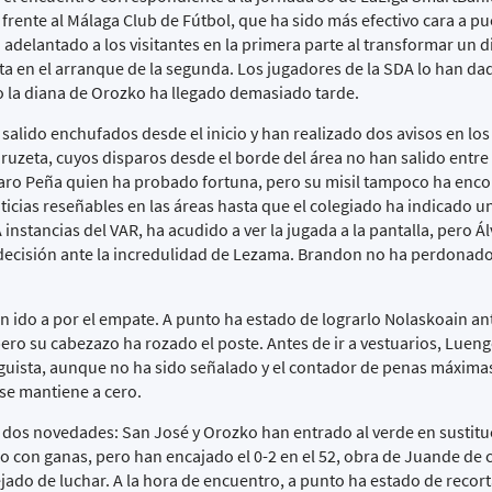
 frente al Málaga Club de Fútbol, que ha sido más efectivo cara a pu
 adelantado a los visitantes en la primera parte al transformar un d
ta en el arranque de la segunda. Los jugadores de la SDA lo han d
ro la diana de Orozko ha llegado demasiado tarde.
salido enchufados desde el inicio y han realizado dos avisos en lo
uzeta, cuyos disparos desde el borde del área no han salido entre 
varo Peña quien ha probado fortuna, pero su misil tampoco ha enc
ticias reseñables en las áreas hasta que el colegiado ha indicado un
 instancias del VAR, ha acudido a ver la jugada a la pantalla, pero 
decisión ante la incredulidad de Lezama. Brandon no ha perdonado
n ido a por el empate. A punto ha estado de lograrlo Nolaskoain an
ero su cabezazo ha rozado el poste. Antes de ir a vestuarios, Luen
guista, aunque no ha sido señalado y el contador de penas máximas
 se mantiene a cero.
os novedades: San José y Orozko han entrado al verde en sustituc
do con ganas, pero han encajado el 0-2 en el 52, obra de Juande de
ado de luchar. A la hora de encuentro, a punto ha estado de recort