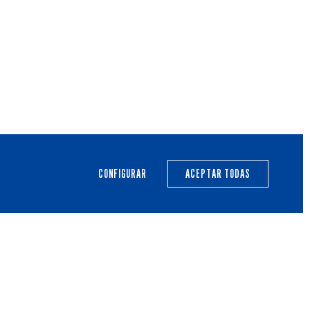
PRIMER EQUIPO
CANTERA
ACTUALIDAD
CALENDARIO
CONFIGURAR
ACEPTAR TODAS
TRANSPARENCIA