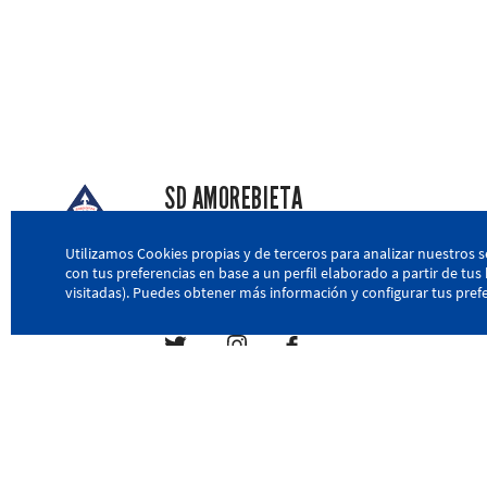
SD AMOREBIETA
San Miguel Kalea, 16, 48340 Amorebieta, Biz
Utilizamos Cookies propias y de terceros para analizar nuestros s
con tus preferencias en base a un perfil elaborado a partir de tu
946 604 751
|
sda@sdamorebieta.eus
visitadas). Puedes obtener más información y configurar tus prefe
Política de privacidad
Política de cookies