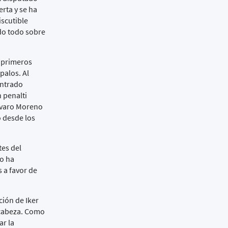
erta y se ha
iscutible
ado todo sobre
s primeros
palos. Al
ontrado
 penalti
Álvaro Moreno
 desde los
tes del
go ha
 a favor de
ión de Iker
 cabeza. Como
ar la