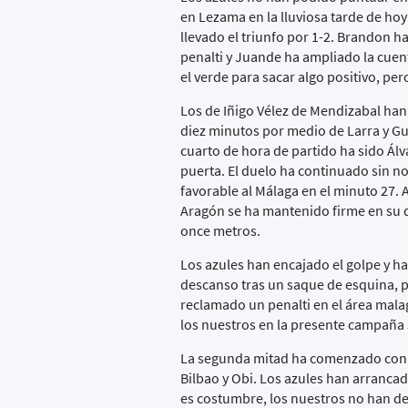
en Lezama en la lluviosa tarde de hoy
llevado el triunfo por 1-2. Brandon ha
penalti y Juande ha ampliado la cuen
el verde para sacar algo positivo, pe
Los de Iñigo Vélez de Mendizabal han 
diez minutos por medio de Larra y Gur
cuarto de hora de partido ha sido Ál
puerta. El duelo ha continuado sin no
favorable al Málaga en el minuto 27. A
Aragón se ha mantenido firme en su 
once metros.
Los azules han encajado el golpe y ha
descanso tras un saque de esquina, p
reclamado un penalti en el área mala
los nuestros en la presente campaña
La segunda mitad ha comenzado con d
Bilbao y Obi. Los azules han arranca
es costumbre, los nuestros no han dej