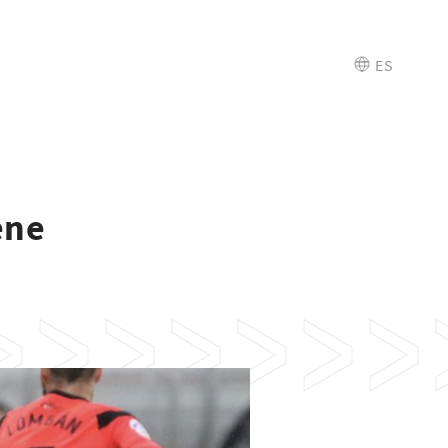
ES
ene