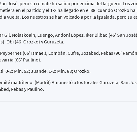
San José, pero su remate ha salido por encima del larguero. Los zo
etiera en el partido y el 1-2 ha llegado en el 88, cuando Orozko ha
dia vuelta. Los nuestros se han volcado a por la igualada, pero su 
 Gil, Nolaskoain, Luengo, Andoni López, Iker Bilbao (46’ San José)
s), Obi (46’ Orozko) y Guruzeta.
 Peybernes (66’ Ismael), Lombán, Cufré, Jozabed, Febas (90’ Ramón),
varria (66’ Paulino).
ti. 0-2: Min. 52; Juande. 1-2: Min. 88; Orozko.
omité madrileño. (Madril) Amonestó a los locales Guruzeta, San Jos
zabed, Febas y Paulino.