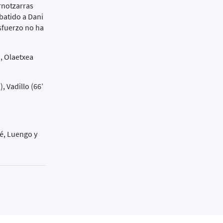
rnotzarras
 batido a Dani
esfuerzo no ha
, Olaetxea
 Vadillo (66’
é, Luengo y