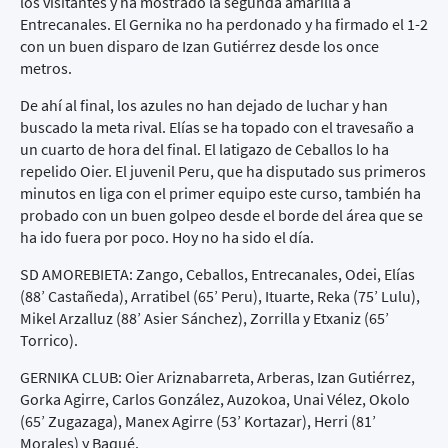
los visitantes y ha mostrado la segunda amarilla a
Entrecanales. El Gernika no ha perdonado y ha firmado el 1-2
con un buen disparo de Izan Gutiérrez desde los once
metros.
De ahí al final, los azules no han dejado de luchar y han
buscado la meta rival. Elías se ha topado con el travesaño a
un cuarto de hora del final. El latigazo de Ceballos lo ha
repelido Oier. El juvenil Peru, que ha disputado sus primeros
minutos en liga con el primer equipo este curso, también ha
probado con un buen golpeo desde el borde del área que se
ha ido fuera por poco. Hoy no ha sido el día.
SD AMOREBIETA: Zango, Ceballos, Entrecanales, Odei, Elías
(88’ Castañeda), Arratibel (65’ Peru), Ituarte, Reka (75’ Lulu),
Mikel Arzalluz (88’ Asier Sánchez), Zorrilla y Etxaniz (65’
Torrico).
GERNIKA CLUB: Oier Ariznabarreta, Arberas, Izan Gutiérrez,
Gorka Agirre, Carlos González, Auzokoa, Unai Vélez, Okolo
(65’ Zugazaga), Manex Agirre (53’ Kortazar), Herri (81’
Morales) y Baqué.