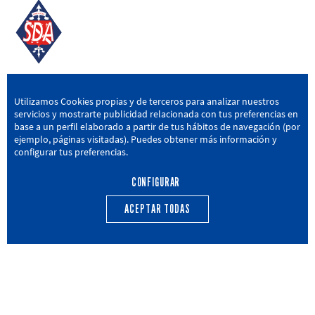
SD AMOREBIETA
Utilizamos Cookies propias y de terceros para analizar nuestros
servicios y mostrarte publicidad relacionada con tus preferencias en
San Miguel Kalea, 16, 48340 Amorebieta, Bizkaia
base a un perfil elaborado a partir de tus hábitos de navegación (por
ejemplo, páginas visitadas). Puedes obtener más información y
946 604 751
|
sda@sdamorebieta.eus
configurar tus preferencias.
CONFIGURAR
ACEPTAR TODAS
PRIMER EQUIPO
CANTERA
ACTUALIDAD
CALENDARIO
TRANSPARENCIA
Política de privacidad
Política de cookies