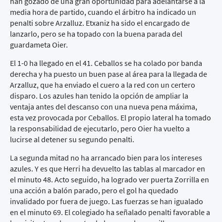
han gozado de una gran oportunidad para adelantarse a la
media hora de partido, cuando el árbitro ha indicado un
penalti sobre Arzalluz. Etxaniz ha sido el encargado de
lanzarlo, pero se ha topado con la buena parada del
guardameta Oier.
El 1-0 ha llegado en el 41. Ceballos se ha colado por banda
derecha y ha puesto un buen pase al área para la llegada de
Arzalluz, que ha enviado el cuero a la red con un certero
disparo. Los azules han tenido la opción de ampliar la
ventaja antes del descanso con una nueva pena máxima,
esta vez provocada por Ceballos. El propio lateral ha tomado
la responsabilidad de ejecutarlo, pero Oier ha vuelto a
lucirse al detener su segundo penalti.
La segunda mitad no ha arrancado bien para los intereses
azules. Y es que Herri ha devuelto las tablas al marcador en
el minuto 48. Acto seguido, ha logrado ver puerta Zorrilla en
una acción a balón parado, pero el gol ha quedado
invalidado por fuera de juego. Las fuerzas se han igualado
en el minuto 69. El colegiado ha señalado penalti favorable a