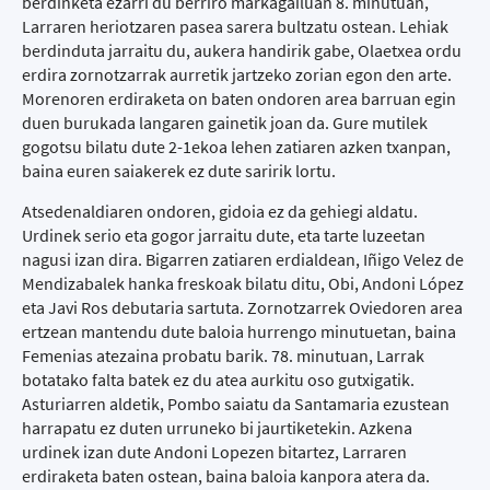
berdinketa ezarri du berriro markagailuan 8. minutuan,
Larraren heriotzaren pasea sarera bultzatu ostean. Lehiak
berdinduta jarraitu du, aukera handirik gabe, Olaetxea ordu
erdira zornotzarrak aurretik jartzeko zorian egon den arte.
Morenoren erdiraketa on baten ondoren area barruan egin
duen burukada langaren gainetik joan da. Gure mutilek
gogotsu bilatu dute 2-1ekoa lehen zatiaren azken txanpan,
baina euren saiakerek ez dute saririk lortu.
Atsedenaldiaren ondoren, gidoia ez da gehiegi aldatu.
Urdinek serio eta gogor jarraitu dute, eta tarte luzeetan
nagusi izan dira. Bigarren zatiaren erdialdean, Iñigo Velez de
Mendizabalek hanka freskoak bilatu ditu, Obi, Andoni López
eta Javi Ros debutaria sartuta. Zornotzarrek Oviedoren area
ertzean mantendu dute baloia hurrengo minutuetan, baina
Femenias atezaina probatu barik. 78. minutuan, Larrak
botatako falta batek ez du atea aurkitu oso gutxigatik.
Asturiarren aldetik, Pombo saiatu da Santamaria ezustean
harrapatu ez duten urruneko bi jaurtiketekin. Azkena
urdinek izan dute Andoni Lopezen bitartez, Larraren
erdiraketa baten ostean, baina baloia kanpora atera da.