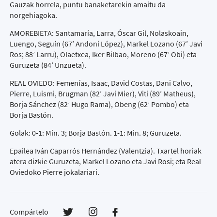
Gauzak horrela, puntu banaketarekin amaitu da
norgehiagoka.
AMOREBIETA: Santamaría, Larra, Óscar Gil, Nolaskoain,
Luengo, Seguín (67’ Andoni López), Markel Lozano (67’ Javi
Ros; 88’ Larru), Olaetxea, Iker Bilbao, Moreno (67’ Obi) eta
Guruzeta (84’ Unzueta).
REAL OVIEDO: Femenías, Isaac, David Costas, Dani Calvo,
Pierre, Luismi, Brugman (82’ Javi Mier), Viti (89’ Matheus),
Borja Sánchez (82’ Hugo Rama), Obeng (62’ Pombo) eta
Borja Bastón.
Golak: 0-1: Min. 3; Borja Bastón. 1-1: Min. 8; Guruzeta.
Epailea Iván Caparrós Hernández (Valentzia). Txartel horiak
atera dizkie Guruzeta, Markel Lozano eta Javi Rosi; eta Real
Oviedoko Pierre jokalariari.
Compártelo