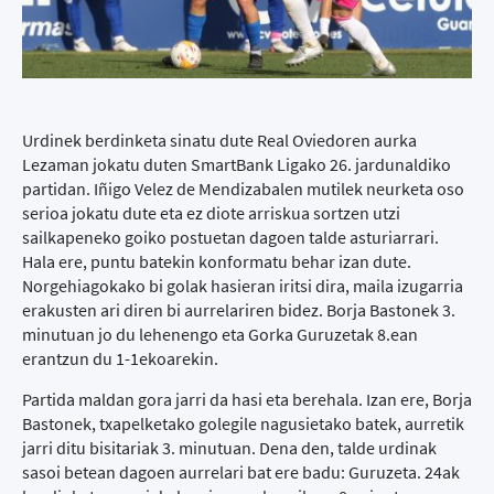
Urdinek berdinketa sinatu dute Real Oviedoren aurka
Lezaman jokatu duten SmartBank Ligako 26. jardunaldiko
partidan. Iñigo Velez de Mendizabalen mutilek neurketa oso
serioa jokatu dute eta ez diote arriskua sortzen utzi
sailkapeneko goiko postuetan dagoen talde asturiarrari.
Hala ere, puntu batekin konformatu behar izan dute.
Norgehiagokako bi golak hasieran iritsi dira, maila izugarria
erakusten ari diren bi aurrelariren bidez. Borja Bastonek 3.
minutuan jo du lehenengo eta Gorka Guruzetak 8.ean
erantzun du 1-1ekoarekin.
Partida maldan gora jarri da hasi eta berehala. Izan ere, Borja
Bastonek, txapelketako golegile nagusietako batek, aurretik
jarri ditu bisitariak 3. minutuan. Dena den, talde urdinak
sasoi betean dagoen aurrelari bat ere badu: Guruzeta. 24ak