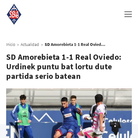
Inicio
Actualidad
SD Amorebieta 1-1 Real Oviedo: Urdinek puntu bat lortu dute partida serio batean
>
>
SD Amorebieta 1-1 Real Oviedo:
Urdinek puntu bat lortu dute
partida serio batean