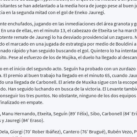
sitantes se han adelantado a la media hora de juego pese al buen j
cia en la segunda mitad con el gol de Eneko Jauregi.
te enchufados, jugando en las inmediaciones del área granota y 
En una de ellas, en el minuto 13, el cabezazo de Etxeita se ha mar
potente remate de Jauregi lo ha desviado providencial un zaguero. 
ado el marcado en una jugada de estrategia por medio de Bouldini a
onado rápido y han seguido buscando el gol. Quintero lo ha intent
ito. Pese al esfuerzo de los de Mujika, el duelo ha llegado al desca
o en el inicio del segundo acto. Seguín ha probado con un zurdazo 
. El premio al buen trabajo ha llegado en el minuto 65, cuando Jau
o una llegada de Carbonell. El ariete de Muxika sigue con la escop
o. Han seguido luchando en busca de la victoria. El Levante tambi
 conseguir los tres puntos. No obstante, ninguno de los dos equipos
 finalizado en empate.
anu Hernando, Etxeita, Seguín (89’ Félix), Sibo, Carbonell (84’ Er
 y Jauregi (84’ Eraso).
la, Giorgi (70’ Rober Ibáñez), Cantero (76’ Brugué), Rubén Vezo, P