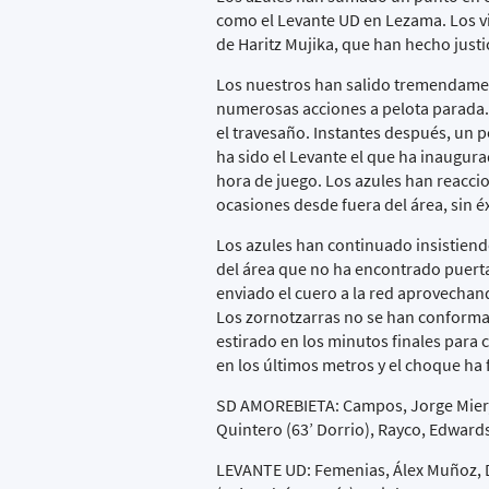
como el Levante UD en Lezama. Los vi
de Haritz Mujika, que han hecho justi
Los nuestros han salido tremendamen
numerosas acciones a pelota parada. 
el travesaño. Instantes después, un 
ha sido el Levante el que ha inaugur
hora de juego. Los azules han reacci
ocasiones desde fuera del área, sin éx
Los azules han continuado insistiend
del área que no ha encontrado puerta
enviado el cuero a la red aprovechand
Los zornotzarras no se han conformad
estirado en los minutos finales para
en los últimos metros y el choque ha
SD AMOREBIETA: Campos, Jorge Mier, M
Quintero (63’ Dorrio), Rayco, Edwards
LEVANTE UD: Femenias, Álex Muñoz, De