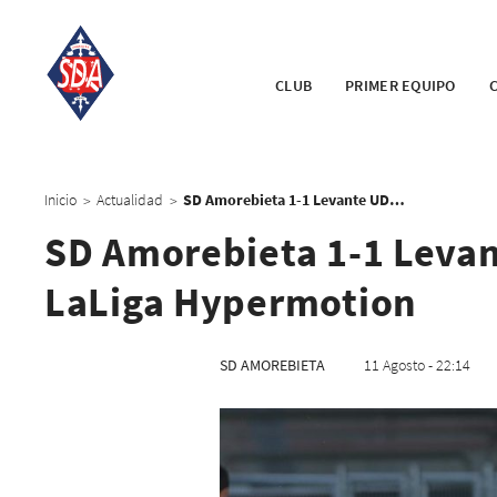
CLUB
PRIMER EQUIPO
Inicio
Actualidad
SD Amorebieta 1-1 Levante UD: Empate en el arranque de LaLiga Hypermotion
>
>
SD Amorebieta 1-1 Levan
LaLiga Hypermotion
SD AMOREBIETA
11 Agosto - 22:14