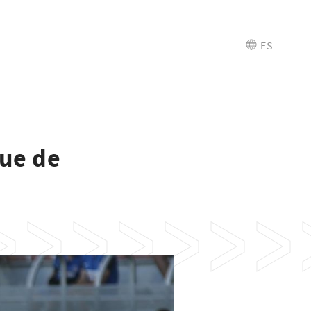
ES
que de