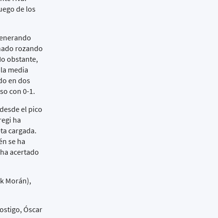
uego de los
generando
chado rozando
No obstante,
 la media
ado en dos
nso con 0-1.
desde el pico
regi ha
eta cargada.
én se ha
 ha acertado
ik Morán),
ostigo, Óscar