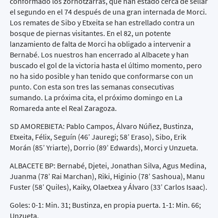
conformado los zornotzarras, que han estado cerca de sellar
el segundo en el 74 después de una gran internada de Morci.
Los remates de Sibo y Etxeita se han estrellado contra un
bosque de piernas visitantes. En el 82, un potente
lanzamiento de falta de Morci ha obligado a intervenir a
Bernabé. Los nuestros han encerrado al Albacete y han
buscado el gol de la victoria hasta el último momento, pero
no ha sido posible y han tenido que conformarse con un
punto. Con esta son tres las semanas consecutivas
sumando. La próxima cita, el próximo domingo en La
Romareda ante el Real Zaragoza.
SD AMOREBIETA: Pablo Campos, Álvaro Núñez, Bustinza,
Etxeita, Félix, Seguín (46’ Jauregi; 58’ Eraso), Sibo, Erik
Morán (85’ Yriarte), Dorrio (89’ Edwards), Morci y Unzueta.
ALBACETE BP: Bernabé, Djetei, Jonathan Silva, Agus Medina,
Juanma (78’ Rai Marchan), Riki, Higinio (78’ Sashoua), Manu
Fuster (58’ Quiles), Kaiky, Olaetxea y Álvaro (33’ Carlos Isaac).
Goles: 0-1: Min. 31; Bustinza, en propia puerta. 1-1: Min. 66;
Unzueta.