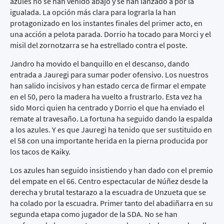
azules no se han venido abajo y se han lanzado a por la
igualada. La opción más clara para lograrla la han
protagonizado en los instantes finales del primer acto, en
una acción a pelota parada. Dorrio ha tocado para Morci y el
misil del zornotzarra se ha estrellado contra el poste.
Jandro ha movido el banquillo en el descanso, dando
entrada a Jauregi para sumar poder ofensivo. Los nuestros
han salido incisivos y han estado cerca de firmar el empate
en el 50, pero la madera ha vuelto a frustrarlo. Esta vez ha
sido Morci quien ha centrado y Dorrio el que ha enviado el
remate al travesaño. La fortuna ha seguido dando la espalda
a los azules. Y es que Jauregi ha tenido que ser sustituido en
el 58 con una importante herida en la pierna producida por
los tacos de Kaiky.
Los azules han seguido insistiendo y han dado con el premio
del empate en el 66. Centro espectacular de Núñez desde la
derecha y brutal testarazo a la escuadra de Unzueta que se
ha colado por la escuadra. Primer tanto del abadiñarra en su
segunda etapa como jugador de la SDA. No se han