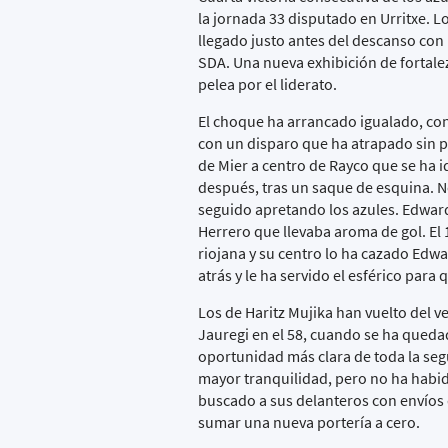
la jornada 33 disputado en Urritxe. L
llegado justo antes del descanso con
SDA. Una nueva exhibición de fortale
pelea por el liderato.
El choque ha arrancado igualado, con
con un disparo que ha atrapado sin 
de Mier a centro de Rayco que se ha i
después, tras un saque de esquina. N
seguido apretando los azules. Edward
Herrero que llevaba aroma de gol. El 
riojana y su centro lo ha cazado Edwa
atrás y le ha servido el esférico para
Los de Haritz Mujika han vuelto del v
Jauregi en el 58, cuando se ha quedad
oportunidad más clara de toda la seg
mayor tranquilidad, pero no ha habi
buscado a sus delanteros con envíos 
sumar una nueva portería a cero.