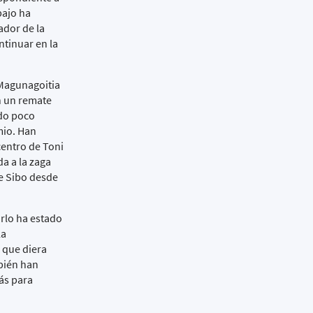
bajo ha
ador de la
ntinuar en la
 Magunagoitia
n un remate
ado poco
mio. Han
centro de Toni
a a la zaga
de Sibo desde
irlo ha estado
la
 que diera
bién han
ás para