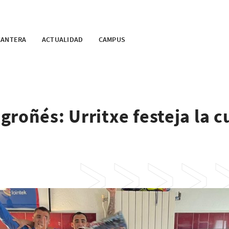
CANTERA
ACTUALIDAD
CAMPUS
roñés: Urritxe festeja la c