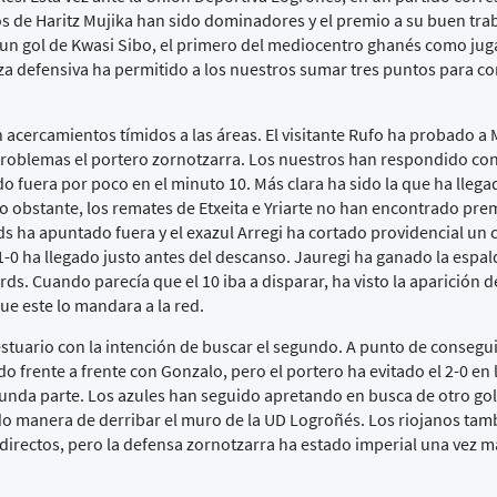
os de Haritz Mujika han sido dominadores y el premio a su buen tra
 un gol de Kwasi Sibo, el primero del mediocentro ghanés como jug
za defensiva ha permitido a los nuestros sumar tres puntos para co
 acercamientos tímidos a las áreas. El visitante Rufo ha probado a
problemas el portero zornotzarra. Los nuestros han respondido co
do fuera por poco en el minuto 10. Más clara ha sido la que ha lleg
o obstante, los remates de Etxeita e Yriarte no han encontrado pre
s ha apuntado fuera y el exazul Arregi ha cortado providencial un 
1-0 ha llegado justo antes del descanso. Jauregi ha ganado la espald
rds. Cuando parecía que el 10 iba a disparar, ha visto la aparición 
 que este lo mandara a la red.
estuario con la intención de buscar el segundo. A punto de consegu
o frente a frente con Gonzalo, pero el portero ha evitado el 2-0 en 
unda parte. Los azules han seguido apretando en busca de otro gol
do manera de derribar el muro de la UD Logroñés. Los riojanos tam
directos, pero la defensa zornotzarra ha estado imperial una vez m