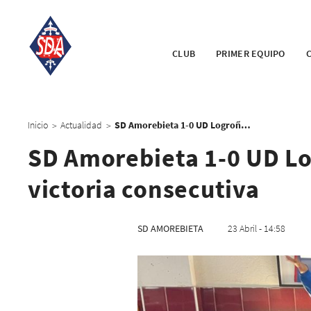
CLUB
PRIMER EQUIPO
Inicio
Actualidad
SD Amorebieta 1-0 UD Logroñés: Urritxe festeja la cuarta victoria consecutiva
>
>
SD Amorebieta 1-0 UD Log
victoria consecutiva
SD AMOREBIETA
23 Abril - 14:58