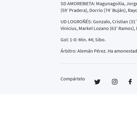
SD AMOREBIETA: Magunagoitia, Jorge M
(59’ Pradera), Dorrio (74’ Buján), Rayc
UD LOGROÑÉS: Gonzalo, Cristian (31’ 
Vinicius, Markel Lozano (63’ Ramos), I
Gol: 1-0: Min. 44; Sibo.
Árbitro: Alemán Pérez. Ha amonestado 
Compártelo