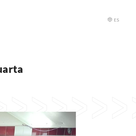
ES
uarta