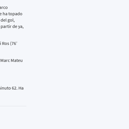
 arco
se ha topado
del gol,
partir de ya,
i Ros (76’
, Marc Mateu
minuto 62. Ha