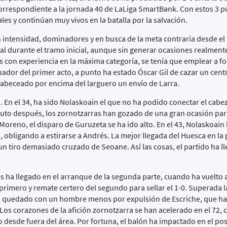
rrespondiente a la jornada 40 de LaLiga SmartBank. Con estos 3 pu
les y continúan muy vivos en la batalla por la salvación.
n intensidad, dominadores y en busca de la meta contraria desde el
 durante el tramo inicial, aunque sin generar ocasiones realmente
s con experiencia en la máxima categoría, se tenía que emplear a f
cuador del primer acto, a punto ha estado Óscar Gil de cazar un cen
cabeceado por encima del larguero un envío de Larra.
. En el 34, ha sido Nolaskoain el que no ha podido conectar el cabe
uto después, los zornotzarras han gozado de una gran ocasión para 
Moreno, el disparo de Guruzeta se ha ido alto. En el 43, Nolaskoain
 obligando a estirarse a Andrés. La mejor llegada del Huesca en la
n tiro demasiado cruzado de Seoane. Así las cosas, el partido ha ll
es ha llegado en el arranque de la segunda parte, cuando ha vuelto 
primero y remate certero del segundo para sellar el 1-0. Superada l
ha quedado con un hombre menos por expulsión de Escriche, que ha v
Los corazones de la afición zornotzarra se han acelerado en el 72,
zo desde fuera del área. Por fortuna, el balón ha impactado en el po