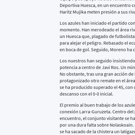
Deportiva Huesca, en un encuentro co
Haritz Mujika meten presión a sus riva
Los azules han iniciado el partido co
momento. Han merodeado el área rival
un Huesca que, plagado de futbolista
para alejar el peligro. Rebasado el e
en boca de gol. Seguido, Moreno ha 
Los nuestros han seguido insistiendo
potencia a centro de Javi Ros. Un min
No obstante, tras una gran acción de 
protagonizado otro remate en el área,
se ha producido superado el 45, con u
descanso con el 0-0 inicial.
El premio al buen trabajo de los azul
conexión Larra-Guruzeta. Centro del 
encuentro, el conjunto visitante se 
por una dura falta sobre Nolaskoain. 
se ha sacado de la chistera un latiga