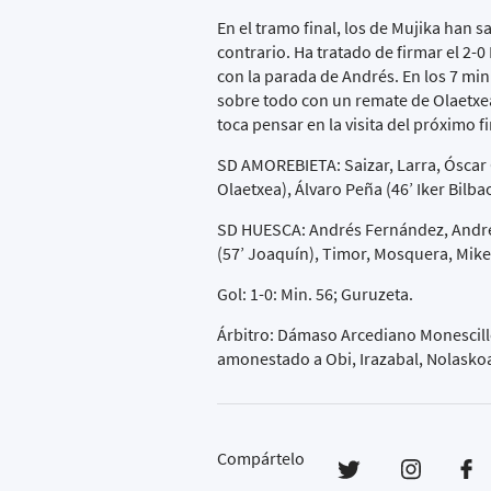
En el tramo final, los de Mujika han s
contrario. Ha tratado de firmar el 2-0
con la parada de Andrés. En los 7 min
sobre todo con un remate de Olaetxea 
toca pensar en la visita del próximo 
SD AMOREBIETA: Saizar, Larra, Óscar G
Olaetxea), Álvaro Peña (46’ Iker Bilba
SD HUESCA: Andrés Fernández, Andrei 
(57’ Joaquín), Timor, Mosquera, Mikel
Gol: 1-0: Min. 56; Guruzeta.
Árbitro: Dámaso Arcediano Monescillo
amonestado a Obi, Irazabal, Nolaskoai
Compártelo