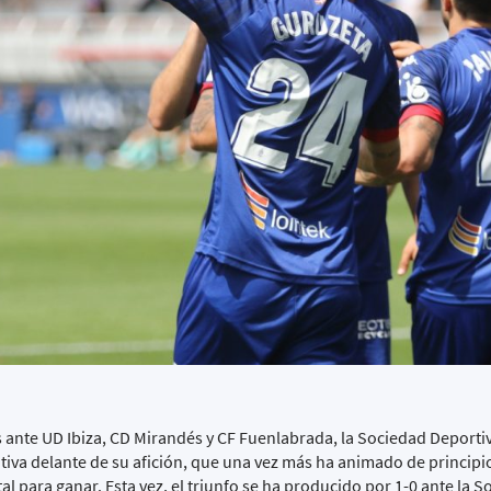
as ante UD Ibiza, CD Mirandés y CF Fuenlabrada, la Sociedad Deport
tiva delante de su afición, que una vez más ha animado de principio 
 para ganar. Esta vez, el triunfo se ha producido por 1-0 ante la 