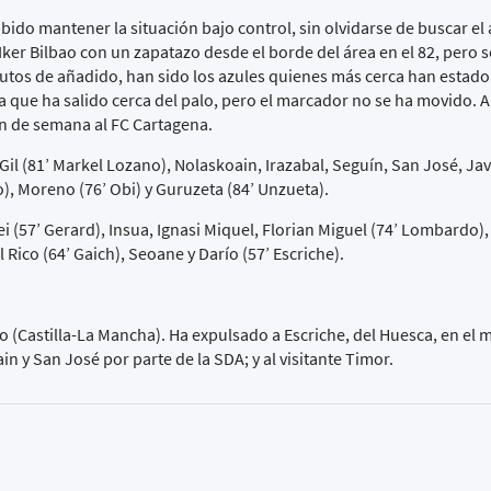
abido mantener la situación bajo control, sin olvidarse de buscar el
 Iker Bilbao con un zapatazo desde el borde del área en el 82, pero 
utos de añadido, han sido los azules quienes más cerca han estado 
que ha salido cerca del palo, pero el marcador no se ha movido. A 
fin de semana al FC Cartagena.
il (81’ Markel Lozano), Nolaskoain, Irazabal, Seguín, San José, Jav
o), Moreno (76’ Obi) y Guruzeta (84’ Unzueta).
(57’ Gerard), Insua, Ignasi Miquel, Florian Miguel (74’ Lombardo)
 Rico (64’ Gaich), Seoane y Darío (57’ Escriche).
 (Castilla-La Mancha). Ha expulsado a Escriche, del Huesca, en el 
n y San José por parte de la SDA; y al visitante Timor.