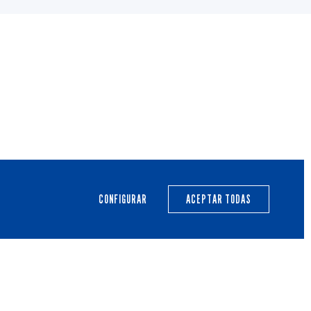
PRIMER EQUIPO
CANTERA
ACTUALIDAD
CALENDARIO
CONFIGURAR
ACEPTAR TODAS
TRANSPARENCIA