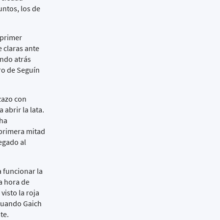
ntos, los de
 primer
 claras ante
ondo atrás
tro de Seguín
zazo con
abrir la lata.
 ha
 primera mitad
egado al
a funcionar la
a hora de
isto la roja
 cuando Gaich
ste.