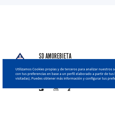
SD AMOREBIETA
San Miguel Kalea, 16, 48340 Amorebieta, Biz
Utilizamos Cookies propias y de terceros para analizar nuestros s
con tus preferencias en base a un perfil elaborado a partir de tu
946 604 751
|
sda@sdamorebieta.eus
visitadas). Puedes obtener más información y configurar tus prefe