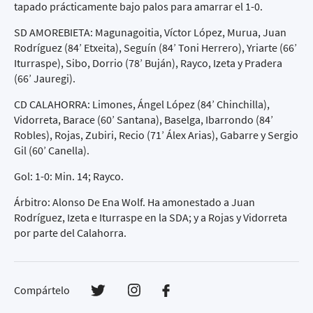
tapado prácticamente bajo palos para amarrar el 1-0.
SD AMOREBIETA: Magunagoitia, Víctor López, Murua, Juan
Rodríguez (84’ Etxeita), Seguín (84’ Toni Herrero), Yriarte (66’
Iturraspe), Sibo, Dorrio (78’ Buján), Rayco, Izeta y Pradera
(66’ Jauregi).
CD CALAHORRA: Limones, Ángel López (84’ Chinchilla),
Vidorreta, Barace (60’ Santana), Baselga, Ibarrondo (84’
Robles), Rojas, Zubiri, Recio (71’ Álex Arias), Gabarre y Sergio
Gil (60’ Canella).
Gol: 1-0: Min. 14; Rayco.
Árbitro: Alonso De Ena Wolf. Ha amonestado a Juan
Rodríguez, Izeta e Iturraspe en la SDA; y a Rojas y Vidorreta
por parte del Calahorra.
Compártelo