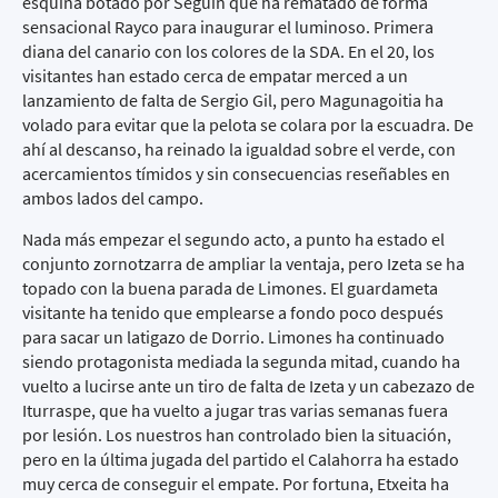
esquina botado por Seguín que ha rematado de forma
sensacional Rayco para inaugurar el luminoso. Primera
diana del canario con los colores de la SDA. En el 20, los
visitantes han estado cerca de empatar merced a un
lanzamiento de falta de Sergio Gil, pero Magunagoitia ha
volado para evitar que la pelota se colara por la escuadra. De
ahí al descanso, ha reinado la igualdad sobre el verde, con
acercamientos tímidos y sin consecuencias reseñables en
ambos lados del campo.
Nada más empezar el segundo acto, a punto ha estado el
conjunto zornotzarra de ampliar la ventaja, pero Izeta se ha
topado con la buena parada de Limones. El guardameta
visitante ha tenido que emplearse a fondo poco después
para sacar un latigazo de Dorrio. Limones ha continuado
siendo protagonista mediada la segunda mitad, cuando ha
vuelto a lucirse ante un tiro de falta de Izeta y un cabezazo de
Iturraspe, que ha vuelto a jugar tras varias semanas fuera
por lesión. Los nuestros han controlado bien la situación,
pero en la última jugada del partido el Calahorra ha estado
muy cerca de conseguir el empate. Por fortuna, Etxeita ha