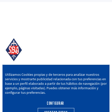
SD AMOREBIETA
Utilizamos Cookies propias y de terceros para analizar nuestros
servicios y mostrarte publicidad relacionada con tus preferencias en
San Miguel Kalea, 16, 48340 Amorebieta, Bizkaia
base a un perfil elaborado a partir de tus hábitos de navegación (por
ejemplo, páginas visitadas). Puedes obtener más información y
946 604 751
|
sda@sdamorebieta.eus
configurar tus preferencias.
CONFIGURAR