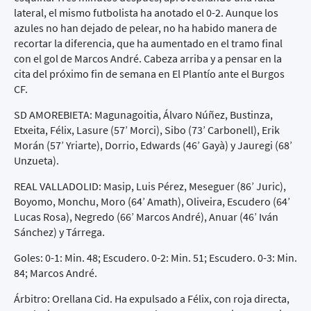
lateral, el mismo futbolista ha anotado el 0-2. Aunque los
azules no han dejado de pelear, no ha habido manera de
recortar la diferencia, que ha aumentado en el tramo final
con el gol de Marcos André. Cabeza arriba y a pensar en la
cita del próximo fin de semana en El Plantío ante el Burgos
CF.
SD AMOREBIETA: Magunagoitia, Álvaro Núñez, Bustinza,
Etxeita, Félix, Lasure (57’ Morci), Sibo (73’ Carbonell), Erik
Morán (57’ Yriarte), Dorrio, Edwards (46’ Gayà) y Jauregi (68’
Unzueta).
REAL VALLADOLID: Masip, Luis Pérez, Meseguer (86’ Juric),
Boyomo, Monchu, Moro (64’ Amath), Oliveira, Escudero (64’
Lucas Rosa), Negredo (66’ Marcos André), Anuar (46’ Iván
Sánchez) y Tárrega.
Goles: 0-1: Min. 48; Escudero. 0-2: Min. 51; Escudero. 0-3: Min.
84; Marcos André.
Árbitro: Orellana Cid. Ha expulsado a Félix, con roja directa,