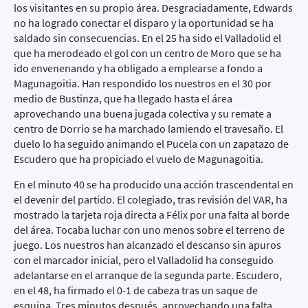
los visitantes en su propio área. Desgraciadamente, Edwards
no ha logrado conectar el disparo y la oportunidad se ha
saldado sin consecuencias. En el 25 ha sido el Valladolid el
que ha merodeado el gol con un centro de Moro que se ha
ido envenenando y ha obligado a emplearse a fondo a
Magunagoitia. Han respondido los nuestros en el 30 por
medio de Bustinza, que ha llegado hasta el área
aprovechando una buena jugada colectiva y su remate a
centro de Dorrio se ha marchado lamiendo el travesaño. El
duelo lo ha seguido animando el Pucela con un zapatazo de
Escudero que ha propiciado el vuelo de Magunagoitia.
En el minuto 40 se ha producido una acción trascendental en
el devenir del partido. El colegiado, tras revisión del VAR, ha
mostrado la tarjeta roja directa a Félix por una falta al borde
del área. Tocaba luchar con uno menos sobre el terreno de
juego. Los nuestros han alcanzado el descanso sin apuros
con el marcador inicial, pero el Valladolid ha conseguido
adelantarse en el arranque de la segunda parte. Escudero,
en el 48, ha firmado el 0-1 de cabeza tras un saque de
esquina. Tres minutos después, aprovechando una falta