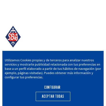
SD AMOREBIETA
Utilizamos Cookies propias y de terceros para analizar nuestros
servicios y mostrarte publicidad relacionada con tus preferencias en
San Miguel Kalea, 16, 48340 Amorebieta, Bizkaia
base a un perfil elaborado a partir de tus hábitos de navegación (por
ejemplo, páginas visitadas). Puedes obtener más información y
946 604 751
|
sda@sdamorebieta.eus
configurar tus preferencias.
CONFIGURAR
ACEPTAR TODAS
PRIMER EQUIPO
CANTERA
ACTUALIDAD
CALENDARIO