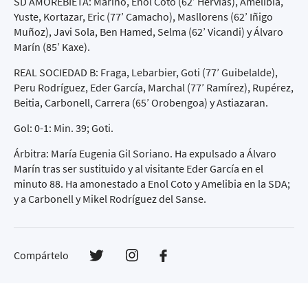
SD AMOREBIETA: Marino, Enol Coto (62’ Hervías), Amelibia,
Yuste, Kortazar, Eric (77’ Camacho), Masllorens (62’ Iñigo
Muñoz), Javi Sola, Ben Hamed, Selma (62’ Vicandi) y Álvaro
Marín (85’ Kaxe).
REAL SOCIEDAD B: Fraga, Lebarbier, Goti (77’ Guibelalde),
Peru Rodríguez, Eder García, Marchal (77’ Ramírez), Rupérez,
Beitia, Carbonell, Carrera (65’ Orobengoa) y Astiazaran.
Gol: 0-1: Min. 39; Goti.
Árbitra: María Eugenia Gil Soriano. Ha expulsado a Álvaro
Marín tras ser sustituido y al visitante Eder García en el
minuto 88. Ha amonestado a Enol Coto y Amelibia en la SDA;
y a Carbonell y Mikel Rodríguez del Sanse.
Compártelo