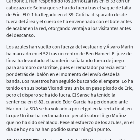
Carbonell. Han respondido los zornotzarras en el 33 con un
cabezazo de Selma que se ha ido fuera tras el saque de falta
de Eric. El 0-1 ha llegado en el 39. Goti ha disparado desde
fuera del área y el cuero se ha envenenado con el bote antes
de acabar en la red, otorgando ventaja a los visitantes antes
del descanso.
Los azules han vuelto con fuerza del vestuario y Álvaro Marín
ha marcado en el 52 tras un centro de Ben Hamed. El juez de
línea ha levantado el banderín señalando fuera de juego
para asombro de Urritxe, pues el rematador parecía estar
por detrás del balón en el momento del envío desde la
banda. Los nuestros han seguido buscando el empate. Lo ha
tenido en sus botas Vicandi tras un buen pase picado de Eric,
pero el disparo se ha ido fuera. El Sanse ha tenido la
sentencia en el 82, cuando Eder García ha perdonado ante
Marino. La SDA se ha volcado a por el gol en la recta final, en
la que Urritxe ha reclamado un penalti sobre Iñigo Muñoz
que no ha sido señalado. Pese al esfuerzo de los azules, en el
día de hoy no ha han podido sumar ningún punto.