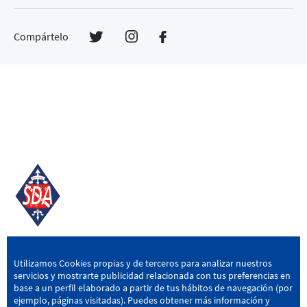
Compártelo
SD AMOREBIETA
Utilizamos Cookies propias y de terceros para analizar nuestros
servicios y mostrarte publicidad relacionada con tus preferencias en
San Miguel Kalea, 16, 48340 Amorebieta, Bizkaia
base a un perfil elaborado a partir de tus hábitos de navegación (por
ejemplo, páginas visitadas). Puedes obtener más información y