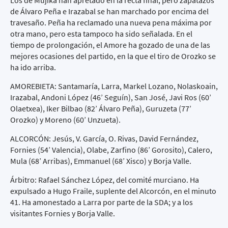
Los de Mujika han apretado en la recta final, pero zapatazos
de Álvaro Peña e Irazabal se han marchado por encima del
travesaño. Peña ha reclamado una nueva pena máxima por
otra mano, pero esta tampoco ha sido señalada. En el
tiempo de prolongación, el Amore ha gozado de una de las
mejores ocasiones del partido, en la que el tiro de Orozko se
ha ido arriba.
AMOREBIETA: Santamaría, Larra, Markel Lozano, Nolaskoain,
Irazabal, Andoni López (46’ Seguín), San José, Javi Ros (60’
Olaetxea), Iker Bilbao (82’ Álvaro Peña), Guruzeta (77’
Orozko) y Moreno (60’ Unzueta).
ALCORCÓN: Jesús, V. García, O. Rivas, David Fernández,
Fornies (54’ Valencia), Olabe, Zarfino (86’ Gorosito), Calero,
Mula (68’ Arribas), Emmanuel (68’ Xisco) y Borja Valle.
Árbitro: Rafael Sánchez López, del comité murciano. Ha
expulsado a Hugo Fraile, suplente del Alcorcón, en el minuto
41. Ha amonestado a Larra por parte de la SDA; y a los
visitantes Fornies y Borja Valle.