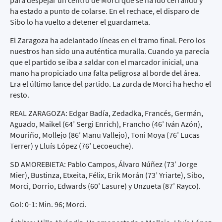
para despejar un centro de Morci que se ha ido cerrando y
ha estado a punto de colarse. En el rechace, el disparo de
Sibo lo ha vuelto a detener el guardameta.
El Zaragoza ha adelantado líneas en el tramo final. Pero los
nuestros han sido una auténtica muralla. Cuando ya parecía
que el partido se iba a saldar con el marcador inicial, una
mano ha propiciado una falta peligrosa al borde del área.
Era el último lance del partido. La zurda de Morci ha hecho el
resto.
REAL ZARAGOZA: Edgar Badía, Zedadka, Francés, Germán,
Aguado, Maikel (64’ Sergi Enrich), Francho (46’ Iván Azón),
Mouriño, Mollejo (86′ Manu Vallejo), Toni Moya (76’ Lucas
Terrer) y Lluís López (76’ Lecoeuche).
SD AMOREBIETA: Pablo Campos, Álvaro Núñez (73’ Jorge
Mier), Bustinza, Etxeita, Félix, Erik Morán (73’ Yriarte), Sibo,
Morci, Dorrio, Edwards (60’ Lasure) y Unzueta (87’ Rayco).
Gol: 0-1: Min. 96; Morci.