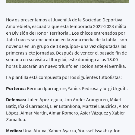
Hoy os presentamos al Juvenil A de la Sociedad Deportiva
Amorebieta, escuadra que esta temporada 2022-2023 milita
en División de Honor Territorial. Los chicos entrenados por
Jabi Luaces se encuentran en la zona media de la tabla –son
novenos en un grupo de 18 equipos- una vez disputadas las
primeras siete jornadas. Después de vencer el pasado fin de
semana en su visita al Iturgitxi, este domingo a las 18.00
horas buscarán un nuevo triunfo en Txolon ante el Gernika.
La plantilla está compuesta por los siguientes futbolistas:
Porteros:
Kerman Iparragirre, Yanick Pedrosa y Iurgi Urgoiti.
Defensas:
Julen Apezteguia, Jon Ander Aranguren, Mikel
Batiz, Iñaki Carrascal, Lier Estankona, Martzel Laucirica, Aitor
López, Aimar Martín, Aimar Romero, Asier Vázquez y Xabier
Zamalloa.
Medios:
Unai Atutxa, Xabier Ayarza, Youssef Issakhi y Jon