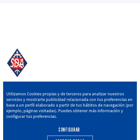
SD AMOREBIETA
Utilizamos Cookies propias y de terceros para analizar nuestros
servicios y mostrarte publicidad relacionada con tus preferencias en
San Miguel Kalea, 16, 48340 Amorebieta, Bizkaia
base a un perfil elaborado a partir de tus hábitos de navegación (por
ejemplo, páginas visitadas). Puedes obtener más información y
946 604 751
|
sda@sdamorebieta.eus
configurar tus preferencias.
CONFIGURAR