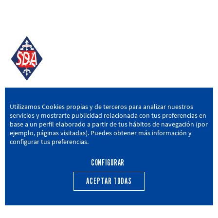
SD AMOREBIETA
Utilizamos Cookies propias y de terceros para analizar nuestros
servicios y mostrarte publicidad relacionada con tus preferencias en
San Miguel Kalea, 16, 48340 Amorebieta, Bizkaia
base a un perfil elaborado a partir de tus hábitos de navegación (por
ejemplo, páginas visitadas). Puedes obtener más información y
946 604 751
|
sda@sdamorebieta.eus
configurar tus preferencias.
CONFIGURAR
ACEPTAR TODAS
PRIMER EQUIPO
CANTERA
ACTUALIDAD
CALENDARIO
TRANSPARENCIA