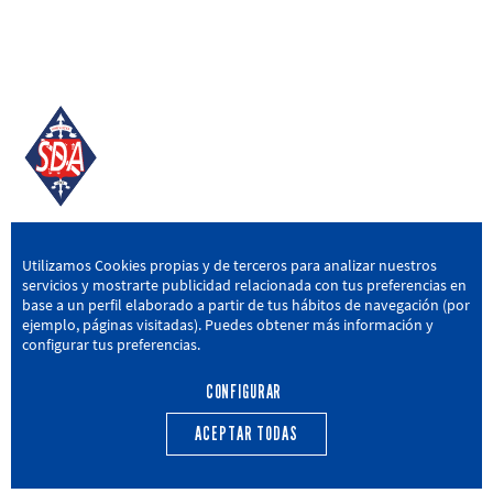
SD AMOREBIETA
Utilizamos Cookies propias y de terceros para analizar nuestros
servicios y mostrarte publicidad relacionada con tus preferencias en
San Miguel Kalea, 16, 48340 Amorebieta, Bizkaia
base a un perfil elaborado a partir de tus hábitos de navegación (por
ejemplo, páginas visitadas). Puedes obtener más información y
946 604 751
|
sda@sdamorebieta.eus
configurar tus preferencias.
CONFIGURAR
ACEPTAR TODAS
PRIMER EQUIPO
CANTERA
ACTUALIDAD
CALENDARIO