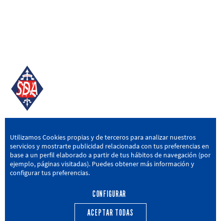
SD AMOREBIETA
Utilizamos Cookies propias y de terceros para analizar nuestros
servicios y mostrarte publicidad relacionada con tus preferencias en
San Miguel Kalea, 16, 48340 Amorebieta, Bizkaia
base a un perfil elaborado a partir de tus hábitos de navegación (por
ejemplo, páginas visitadas). Puedes obtener más información y
946 604 751
|
sda@sdamorebieta.eus
configurar tus preferencias.
CONFIGURAR
ACEPTAR TODAS
PRIMER EQUIPO
CANTERA
ACTUALIDAD
CALENDARIO