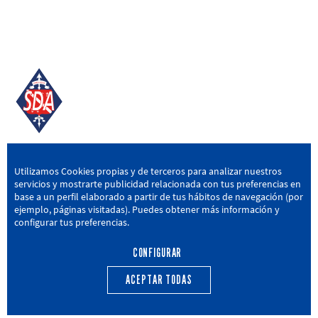
SD AMOREBIETA
Utilizamos Cookies propias y de terceros para analizar nuestros
servicios y mostrarte publicidad relacionada con tus preferencias en
San Miguel Kalea, 16, 48340 Amorebieta, Bizkaia
base a un perfil elaborado a partir de tus hábitos de navegación (por
ejemplo, páginas visitadas). Puedes obtener más información y
946 604 751
|
sda@sdamorebieta.eus
configurar tus preferencias.
CONFIGURAR
ACEPTAR TODAS
PRIMER EQUIPO
CANTERA
ACTUALIDAD
CALENDARIO