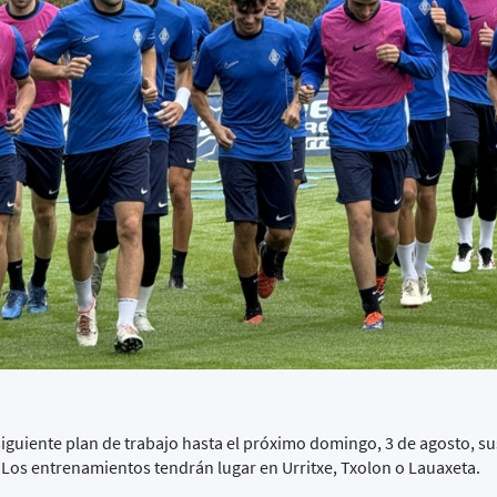
siguiente plan de trabajo hasta el próximo domingo, 3 de agosto, su
. Los entrenamientos tendrán lugar en Urritxe, Txolon o Lauaxeta.