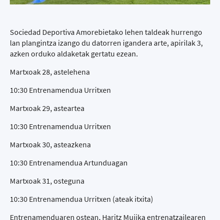
Sociedad Deportiva Amorebietako lehen taldeak hurrengo
lan plangintza izango du datorren igandera arte, apirilak 3,
azken orduko aldaketak gertatu ezean.
Martxoak 28, astelehena
10:30 Entrenamendua Urritxen
Martxoak 29, asteartea
10:30 Entrenamendua Urritxen
Martxoak 30, asteazkena
10:30 Entrenamendua Artunduagan
Martxoak 31, osteguna
10:30 Entrenamendua Urritxen (ateak itxita)
Entrenamenduaren ostean, Haritz Mujika entrenatzailearen