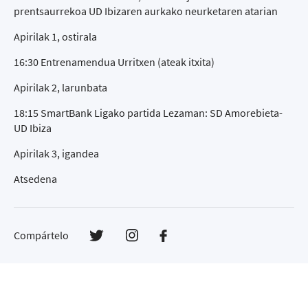
prentsaurrekoa UD Ibizaren aurkako neurketaren atarian
Apirilak 1, ostirala
16:30 Entrenamendua Urritxen (ateak itxita)
Apirilak 2, larunbata
18:15 SmartBank Ligako partida Lezaman: SD Amorebieta-
UD Ibiza
Apirilak 3, igandea
Atsedena
Compártelo