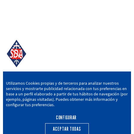
SD AMOREBIETA
Utilizamos Cookies propias y de terceros para analizar nuestros
servicios y mostrarte publicidad relacionada con tus preferencias en
San Miguel Kalea, 16, 48340 Amorebieta, Bizkaia
base a un perfil elaborado a partir de tus hábitos de navegación (por
ejemplo, páginas visitadas). Puedes obtener más información y
946 604 751
|
sda@sdamorebieta.eus
configurar tus preferencias.
CONFIGURAR
ACEPTAR TODAS
PRIMER EQUIPO
CANTERA
ACTUALIDAD
CALENDARIO