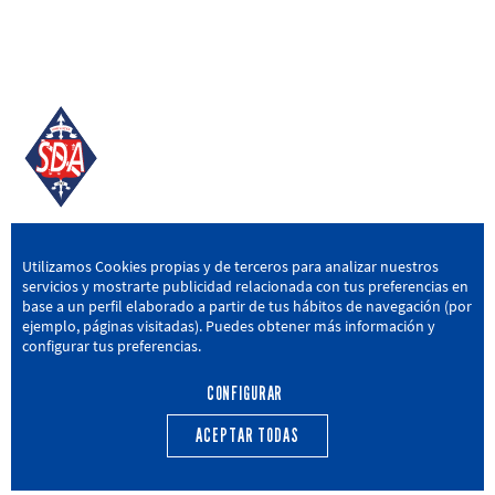
SD AMOREBIETA
Utilizamos Cookies propias y de terceros para analizar nuestros
servicios y mostrarte publicidad relacionada con tus preferencias en
San Miguel Kalea, 16, 48340 Amorebieta, Bizkaia
base a un perfil elaborado a partir de tus hábitos de navegación (por
ejemplo, páginas visitadas). Puedes obtener más información y
946 604 751
|
sda@sdamorebieta.eus
configurar tus preferencias.
CONFIGURAR
ACEPTAR TODAS
PRIMER EQUIPO
CANTERA
ACTUALIDAD
CALENDARIO