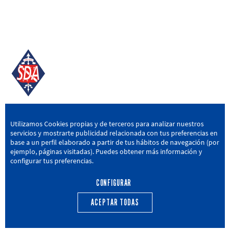
SD AMOREBIETA
Utilizamos Cookies propias y de terceros para analizar nuestros
servicios y mostrarte publicidad relacionada con tus preferencias en
San Miguel Kalea, 16, 48340 Amorebieta, Bizkaia
base a un perfil elaborado a partir de tus hábitos de navegación (por
ejemplo, páginas visitadas). Puedes obtener más información y
946 604 751
|
sda@sdamorebieta.eus
configurar tus preferencias.
CONFIGURAR
ACEPTAR TODAS
PRIMER EQUIPO
CANTERA
ACTUALIDAD
CALENDARIO