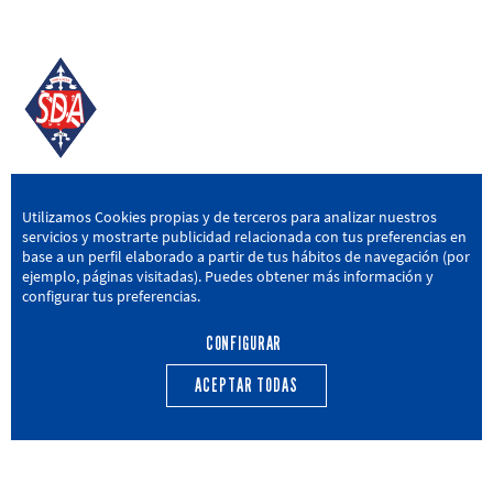
SD AMOREBIETA
Utilizamos Cookies propias y de terceros para analizar nuestros
servicios y mostrarte publicidad relacionada con tus preferencias en
San Miguel Kalea, 16, 48340 Amorebieta, Bizkaia
base a un perfil elaborado a partir de tus hábitos de navegación (por
ejemplo, páginas visitadas). Puedes obtener más información y
946 604 751
|
sda@sdamorebieta.eus
configurar tus preferencias.
CONFIGURAR
ACEPTAR TODAS
PRIMER EQUIPO
CANTERA
ACTUALIDAD
CALENDARIO
TRANSPARENCIA