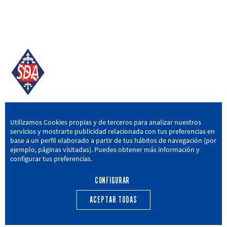
SD AMOREBIETA
Utilizamos Cookies propias y de terceros para analizar nuestros
servicios y mostrarte publicidad relacionada con tus preferencias en
San Miguel Kalea, 16, 48340 Amorebieta, Bizkaia
base a un perfil elaborado a partir de tus hábitos de navegación (por
ejemplo, páginas visitadas). Puedes obtener más información y
946 604 751
|
sda@sdamorebieta.eus
configurar tus preferencias.
CONFIGURAR
ACEPTAR TODAS
PRIMER EQUIPO
CANTERA
ACTUALIDAD
CALENDARIO