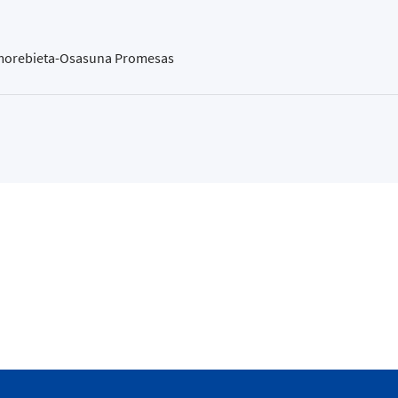
D Amorebieta-Osasuna Promesas
kaia