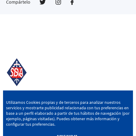
Compártelo
SD AMOREBIETA
Utilizamos Cookies propias y de terceros para analizar nuestros
servicios y mostrarte publicidad relacionada con tus preferencias en
San Miguel Kalea, 16, 48340 Amorebieta, Bizkaia
base a un perfil elaborado a partir de tus hábitos de navegación (por
ejemplo, páginas visitadas). Puedes obtener más información y
946 604 751
|
sda@sdamorebieta.eus
configurar tus preferencias.