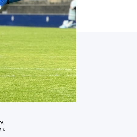
re,
on.