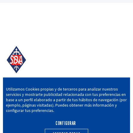
SD AMOREBIETA
Utilizamos Cookies propias y de terceros para analizar nuestros
servicios y mostrarte publicidad relacionada con tus preferencias en
San Miguel Kalea, 16, 48340 Amorebieta, Bizkaia
base a un perfil elaborado a partir de tus hábitos de navegación (por
ejemplo, páginas visitadas). Puedes obtener más información y
946 604 751
|
sda@sdamorebieta.eus
configurar tus preferencias.
CONFIGURAR