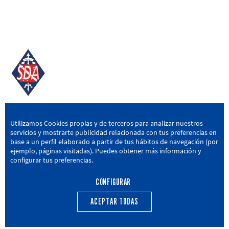
SD AMOREBIETA
Utilizamos Cookies propias y de terceros para analizar nuestros
servicios y mostrarte publicidad relacionada con tus preferencias en
San Miguel Kalea, 16, 48340 Amorebieta, Bizkaia
base a un perfil elaborado a partir de tus hábitos de navegación (por
ejemplo, páginas visitadas). Puedes obtener más información y
946 604 751
|
sda@sdamorebieta.eus
configurar tus preferencias.
CONFIGURAR
ACEPTAR TODAS
PRIMER EQUIPO
CANTERA
ACTUALIDAD
CALENDARIO