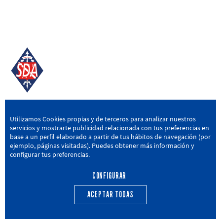
SD AMOREBIETA
Utilizamos Cookies propias y de terceros para analizar nuestros
servicios y mostrarte publicidad relacionada con tus preferencias en
San Miguel Kalea, 16, 48340 Amorebieta, Bizkaia
base a un perfil elaborado a partir de tus hábitos de navegación (por
ejemplo, páginas visitadas). Puedes obtener más información y
946 604 751
|
sda@sdamorebieta.eus
configurar tus preferencias.
CONFIGURAR
ACEPTAR TODAS
PRIMER EQUIPO
CANTERA
ACTUALIDAD
CALENDARIO